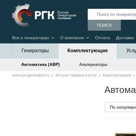
ПОИСК
Все о генераторах
О компании
Оплата
Доставка
Генераторы
Комплектующие
Усл
Автоматика (АВР)
Альтернаторы
www.rus-generators.ru
Каталог товаров и услуг
Комплектующие
Автома