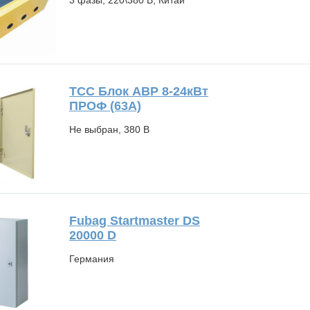
3 фазы, 220\380 В, Китай
ТСС Блок АВР 8-24кВт
ПРОФ (63А)
Не выбран, 380 В
Fubag Startmaster DS
20000 D
Германия