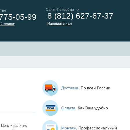
атно
8 (812) 627-67-37
 775-05-99
Напишите нам
й звонок
Доставка
. По всей России
Оплата
. Как Вам удобно
Цену и наличие
Монтаж
. Профессиональный