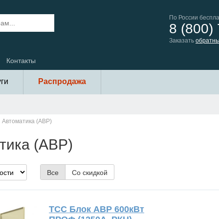
По России беспл
8 (800)
Заказать
обратны
Контакты
уги
Распродажа
Автоматика (АВР)
тика (АВР)
Все
Со скидкой
ТСС Блок АВР 600кВт