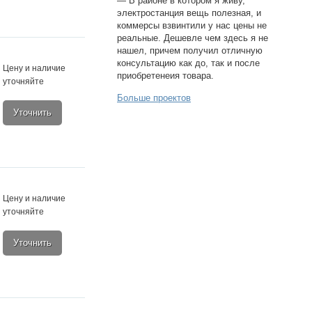
— В районе в котором я живу,
электростанция вещь полезная, и
коммерсы взвинтили у нас цены не
реальные. Дешевле чем здесь я не
нашел, причем получил отличную
консультацию как до, так и после
Цену и наличие
приобретенеия товара.
уточняйте
Больше проектов
Уточнить
Цену и наличие
уточняйте
Уточнить