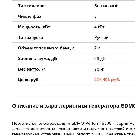
Тип топлива
Бензиновый
Число фаз
3
Мощность, кВт
4 кВт
Тип запуска
Ручной
Объем топливного бака, л
7 л
Уровень шума, дБ
68 дБ
Вес нетто, кг
78 кг
Цена, руб.
214 401 руб.
Описание и характеристики генератора SDM
Портативная электростанция SDMO Perform 5500 T серии Pe
дела - станет верным помощником и подчекнет высокий стат
генераторная установка SDMO Perform 5500 T снабжена тр