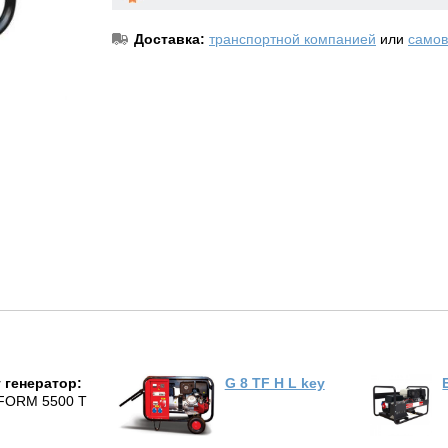
Доставка:
транспортной компанией
или
самов
 генератор:
G 8 TF H L key
FORM 5500 T