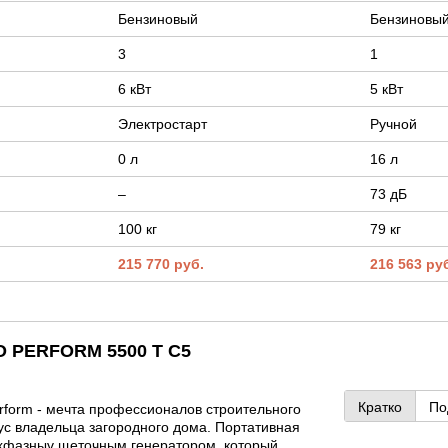
Бензиновый
Бензиновы
3
1
6 кВт
5 кВт
Электростарт
Ручной
0 л
16 л
–
73 дБ
100 кг
79 кг
215 770 руб.
216 563 ру
O PERFORM 5500 T C5
Кратко
По
rform - мечта профессионалов строительного
ус владельца загородного дома. Портативная
ехфазныv щеточным генератором, который