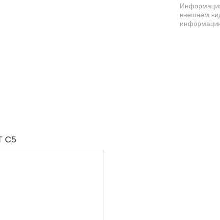
Информация 
внешнем вид
информацию
T C5