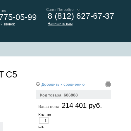
атно
8 (812) 627-67-37
 775-05-99
Напишите нам
й звонок
T C5
Добавить к сравнению
Код товара:
686888
214 401 руб.
Ваша цена:
Кол-во:
шт.