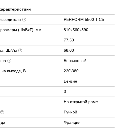
характеристики
оизводителя
PERFORM 5500 T C5
 размеры (ШхВхГ), мм
810x560x590
77.50
ма, dB/7м
68.00
тора
Бензиновый
 на выходе, В
220\380
Бензин
3
На открытой раме
а
Ручной
нда
Франция