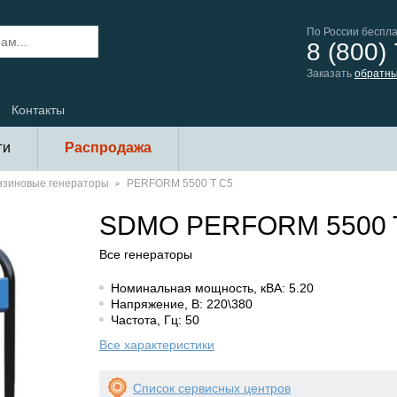
По России беспл
8 (800)
Заказать
обратны
Контакты
ги
Распродажа
нзиновые генераторы
PERFORM 5500 T C5
SDMO PERFORM 5500 
Все генераторы
Номинальная мощность, кВА: 5.20
Напряжение, В: 220\380
Частота, Гц: 50
Все характеристики
Список сервисных центров