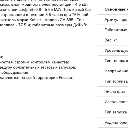
имальная мощность электростанции - 4.5 кВт,
Основные 
начении cos(phi)=0,8 - 5.65 kVA. Топливный бак
ектростанции в течение 3.5 часов при 75%-ной
Артикул пр
игатель марки Kohler , модель CH 395 . Тип
топлива - 77.5 кг, габаритные размеры ДxШxВ:
Габаритные
Вес, кг
Уровень шу
и;
Тип генера
ости и строгим контролем качества;
едуру обязательных тестовых запусков,
Напряжение
о оборудования;
твляется на всей территории России.
Тип топлива
Число фаз
Исполнение
Тип запуск
Родина бре