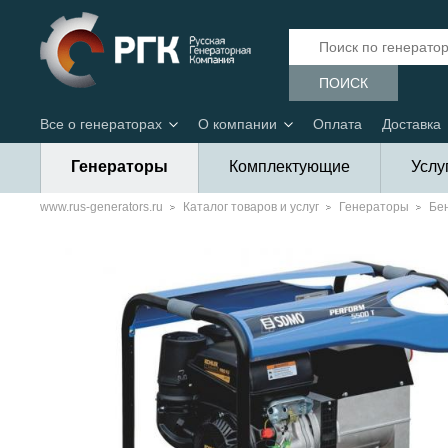
ПОИСК
Все о генераторах
О компании
Оплата
Доставка
Генераторы
Комплектующие
Услу
www.rus-generators.ru
Каталог товаров и услуг
Генераторы
Бе