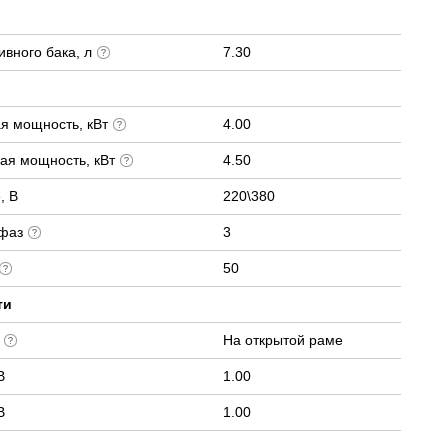
вного бака, л
7.30
я мощность, кВт
4.00
ая мощность, кВт
4.50
, В
220\380
 фаз
3
50
ти
е
На открытой раме
В
1.00
В
1.00