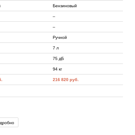
й
Бензиновый
–
–
Ручной
7 л
75 дБ
94 кг
б.
216 820 руб.
дробно