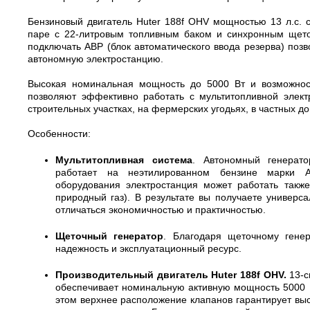
Бензиновый двигатель Huter 188f OHV мощностью 13 л.с. 
паре с 22-литровым топливным баком и синхронным щето
подключать АВР (блок автоматического ввода резерва) поз
автономную электростанцию.
Высокая номинальная мощность до 5000 Вт и возможност
позволяют эффективно работать с мультитопливной элект
строительных участках, на фермерских угодьях, в частных до
Особенности:
Мультитопливная система
. Автономный генерат
работает на неэтилированном бензине марки А
оборудования электростанция может работать также
природный газ). В результате вы получаете универса
отличаться экономичностью и практичностью.
Щеточный генератор
. Благодаря щеточному генер
надежность и эксплуатационный ресурс.
Производительный двигатель Huter 188f OHV.
13-
обеспечивает номинальную активную мощность 5000 Вт
этом верхнее расположение клапанов гарантирует выс