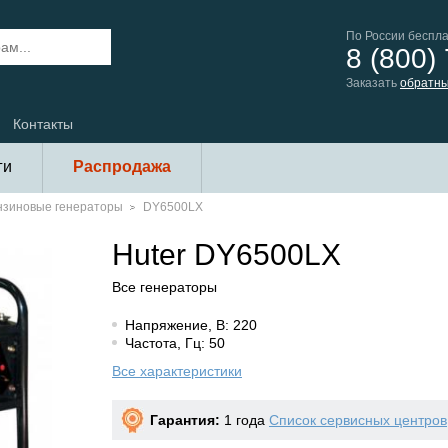
По России беспл
8 (800)
Заказать
обратны
Контакты
ги
Распродажа
нзиновые генераторы
DY6500LX
Huter DY6500LX
Все генераторы
Напряжение, В: 220
Частота, Гц: 50
Все характеристики
Гарантия:
1 года
Список сервисных центров