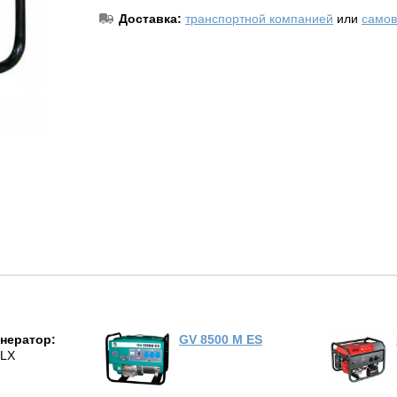
Доставка:
транспортной компанией
или
самов
енератор:
GV 8500 M ES
0LX