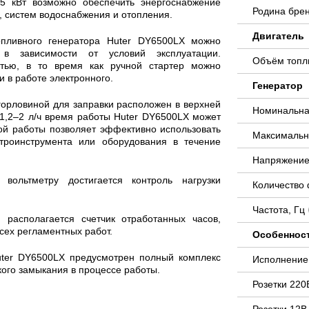
5 кВт возможно обеспечить энергоснабжение
Родина бре
, систем водоснабжения и отопления.
Двигатель
пливного генератора Huter DY6500LX можно
 в зависимости от условий эксплуатации.
Объём топли
стью, в то время как ручной стартер можно
и в работе электронного.
Генератор
горловиной для заправки расположен в верхней
Номинальна
 1,2–2 л/ч время работы Huter DY6500LX может
ой работы позволяет эффективно использовать
Максимальн
троинструмента или оборудования в течение
Напряжение
вольтметру достигается контроль нагрузки
Количество
Частота, Гц
 располагается счетчик отработанных часов,
сех регламентных работ.
Особеннос
ter DY6500LX предусмотрен полный комплекс
Исполнени
кого замыкания в процессе работы.
Розетки 220
Розетки 12