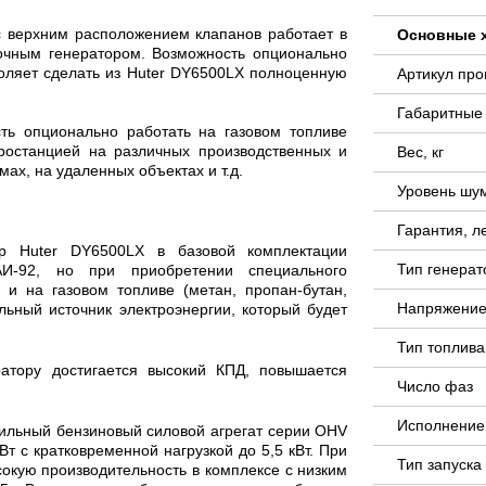
с верхним расположением клапанов работает в
Основные 
чным генератором. Возможность опционально
воляет сделать из Huter DY6500LX полноценную
Артикул пр
Габаритные
ь опционально работать на газовом топливе
ростанцией на различных производственных и
Вес, кг
мах, на удаленных объектах и т.д.
Уровень шу
Гарантия, л
ор Huter DY6500LX в базовой комплектации
Тип генера
И-92, но при приобретении специального
 и на газовом топливе (метан, пропан-бутан,
Напряжение
льный источник электроэнергии, который будет
Тип топлива
атору достигается высокий КПД, повышается
Число фаз
Исполнение
сильный бензиновый силовой агрегат серии OHV
 с кратковременной нагрузкой до 5,5 кВт. При
Тип запуск
окую производительность в комплексе с низким