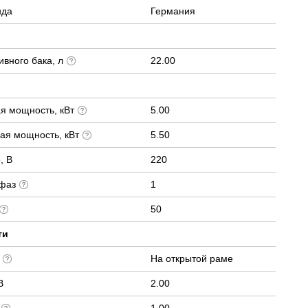
нда
Германия
вного бака, л
22.00
я мощность, кВт
5.00
ая мощность, кВт
5.50
, В
220
 фаз
1
50
ти
е
На открытой раме
В
2.00
В
1.00