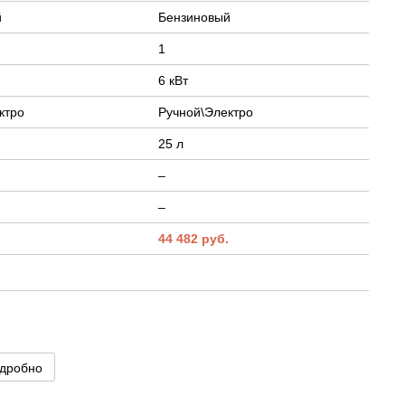
й
Бензиновый
1
6 кВт
ктро
Ручной\Электро
25 л
–
–
.
44 482 руб.
дробно