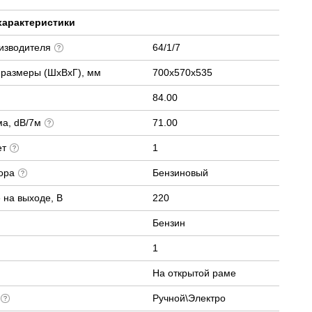
характеристики
оизводителя
64/1/7
 размеры (ШхВхГ), мм
700x570x535
84.00
ма, dB/7м
71.00
ет
1
тора
Бензиновый
 на выходе, В
220
Бензин
1
На открытой раме
а
Ручной\Электро