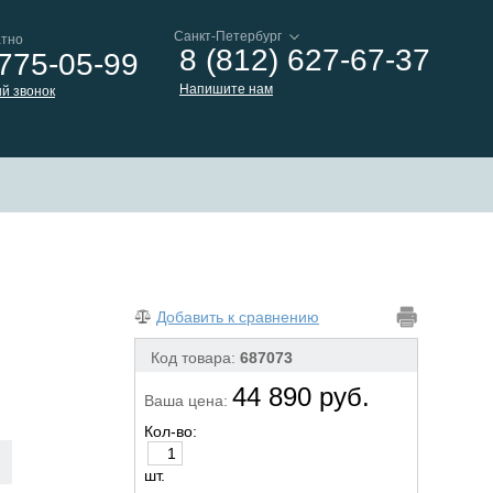
атно
8 (812) 627-67-37
 775-05-99
Напишите нам
й звонок
Добавить к сравнению
Код товара:
687073
44 890 руб.
Ваша цена:
Кол-во:
шт.