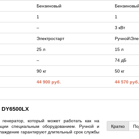
Бензиновый
Бензиновы
1
1
–
3 кВт
Электростарт
Ручной\Эле
25 л
15 л
–
74 дБ
90 кг
50 кг
44 900 руб.
44 570 руб
r DY6500LX
генератор, который может работать как на
тации специальным оборудованием. Ручной и
Кратко
По
хлаждение гарантируют длительный срок службы