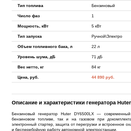
Тип топлива
Бензиновый
Число фаз
1
Мощность, кВт
5 кВт
Тип запуска
Ручной\Электро
Объем топливного бака, л
22 л
Уровень шума, дБ
71 дБ
Вес нетто, кг
84 кг
Цена, руб.
44 890 руб.
Описание и характеристики генератора Hute
Бензиновый генератор Huter DY6500LX — современный 
бензиновом топливе, так и на газовом при докомплек
электронный стартер, защита от перегрузки и встроенное о
и бесперебойную работу автономной электростанции.