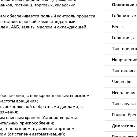
Основные 
нков, гостиниц, торговых, складских
Габаритные
тем обеспечивается полный контроль процесса
тветствии с российскими стандартами.
Вес, кг
телем, АКБ, залиты маслом и охлаждающей
Гарантия, л
Тип генера
Напряжение
Тип топлива
Число фаз
Исполнение
обеспечения; с непосредственным впрыском
частоты вращения;
Тип запуск
тырехполюсной с обратными диодами, с
ряжения;
Родина бре
ым сливным краном. Устроиство рамы
нительных приспособлений;
Двигатель
, генератором, пусковым стартером;
ом (от степени автоматизации);
Расход двиг