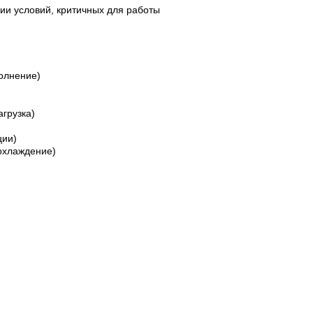
ии условий, критичных для работы
олнение)
агрузка)
ции)
 охлаждение)