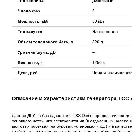
Тип топлива
Дизельный
Число фаз
3
Мощность, кВт
80 кВт
Тип запуска
Электростарт
Объем топливного бака, л
320 л
Уровень шума, дБ
–
Вес нетто, кг
1250 кг
Цена, руб.
Цену и наличие ут
Описание и характеристики генератора ТСС
Данная ДГУ на базе двигателя TSS Diesel предназначена для
основного источника электропитания (в отдаленных населенн
вахтовых поселках, на буровых установках и т.д.) и в качест
требуется повышенная надежность энергоснабжения (в энер