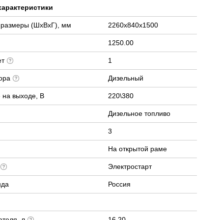
характеристики
 размеры (ШхВхГ), мм
2260x840x1500
1250.00
ет
1
тора
Дизельный
 на выходе, В
220\380
Дизельное топливо
3
На открытой раме
а
Электростарт
нда
Россия
ателя, л
16.20