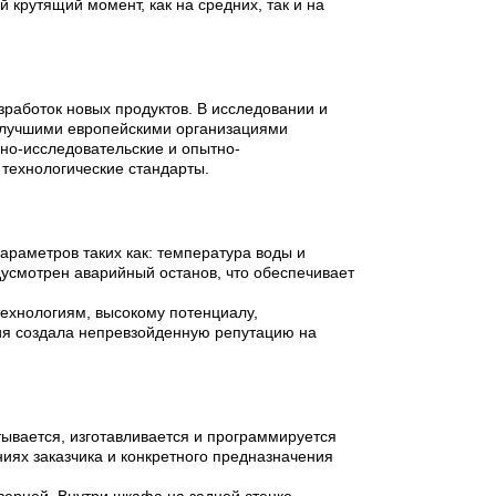
крутящий момент, как на средних, так и на
работок новых продуктов. В исследовании и
с лучшими европейскими организациями
но-исследовательские и опытно-
 технологические стандарты.
раметров таких как: температура воды и
едусмотрен аварийный останов, что обеспечивает
технологиям, высокому потенциалу,
ния создала непревзойденную репутацию на
вается, изготавливается и программируется
иях заказчика и конкретного предназначения
ерцей. Внутри шкафа на задней стенке