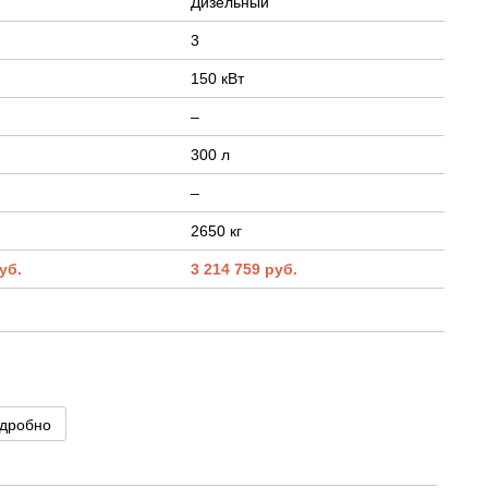
Дизельный
3
150 кВт
–
300 л
–
2650 кг
уб.
3 214 759 руб.
дробно