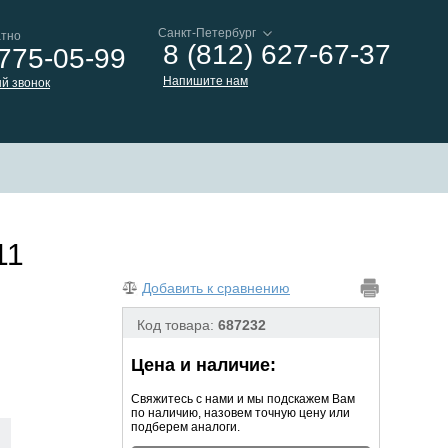
атно
8 (812) 627-67-37
 775-05-99
Напишите нам
й звонок
11
Добавить к сравнению
Код товара:
687232
Цена и наличие:
Свяжитесь с нами и мы подскажем Вам
по наличию, назовем точную цену или
подберем аналоги.