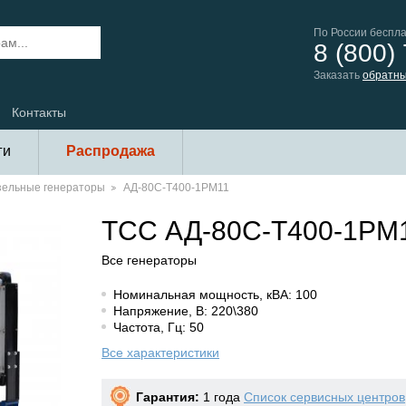
По России беспл
8 (800)
Заказать
обратны
Контакты
ги
Распродажа
зельные генераторы
АД-80С-Т400-1РМ11
ТСС АД-80С-Т400-1РМ
Все генераторы
Номинальная мощность, кВА: 100
Напряжение, В: 220\380
Частота, Гц: 50
Все характеристики
Гарантия:
1 года
Список сервисных центров