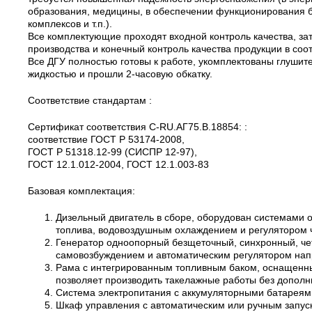
образования, медицины, в обеспечении функционирования ба
комплексов и т.п.).
Все комплектующие проходят входной контроль качества, за
производства и конечный контроль качества продукции в соо
Все ДГУ полностью готовы к работе, укомплектованы глуши
жидкостью и прошли 2-часовую обкатку.
Соответствие стандартам :
Сертификат соответствия C-RU.АГ75.B.18854: :
соответствие ГОСТ Р 53174-2008,
ГОСТ Р 51318.12-99 (СИСПР 12-97),
ГОСТ 12.1.012-2004, ГОСТ 12.1.003-83
Базовая комплектация:
Дизельный двигатель в сборе, оборудован системами 
топлива, водовоздушным охлаждением и регулятором 
Генератор одноопорный безщеточный, синхронный, че
самовозбуждением и автоматическим регулятором нап
Рама с интегрированным топливным баком, оснащенн
позволяет производить такелажные работы без допол
Система электропитания с аккумуляторными батареями
Шкаф управления с автоматическим или ручным запуск