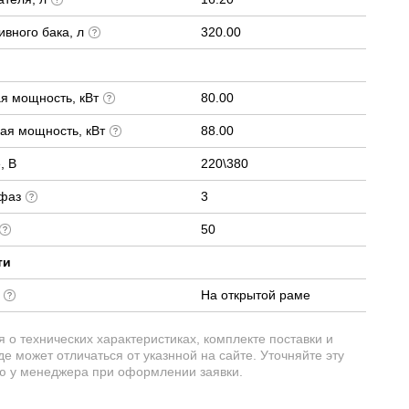
вного бака, л
320.00
я мощность, кВт
80.00
ая мощность, кВт
88.00
, В
220\380
 фаз
3
50
ти
е
На открытой раме
о технических характеристиках, комплекте поставки и
е может отличаться от указнной на сайте. Уточняйте эту
 у менеджера при оформлении заявки.