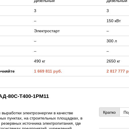
Дизельный
Дизельный
3
3
–
150 кВт
Электростарт
–
–
300 л
–
–
490 кг
2650 кг
очняйте
1 669 811 руб.
2 817 777 р
 АД-80С-Т400-1РМ11
Кратко
По
 выработки электроэнергии в качестве
ых пунктах, на строительных площадках, в
ве резервных источника электропитания, где
госистемах предприятий, учреждений