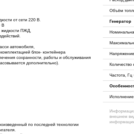
Объём топли
ости от сети 220 В.
Генератор
 В
 жидкости ПЖД,
Номинальна
здействий.
Максимальн
асси автомобиля,
 комплектацией блок- контейнера
Напряжение
ечения сохранности, работы и обслуживания
ласовывается дополнительно).
Количество
Частота, Гц
Особеннос
Исполнени
Информация 
внешнем вид
информацию
произведенный по последней технологии
игателя.