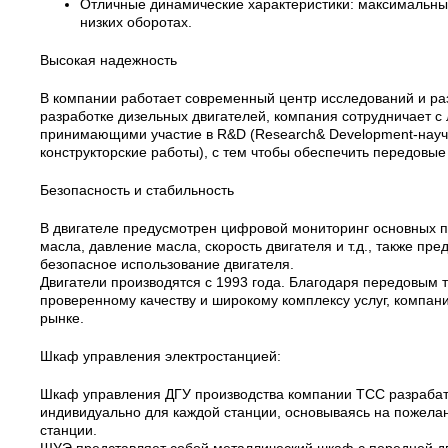
Отличные динамические характеристики: максимальный 
низких оборотах.
Высокая надежность
В компании работает современный центр исследований и раз
разработке дизельных двигателей, компания сотрудничает 
принимающими участие в R&D (Research& Development-науч
конструкторские работы), с тем чтобы обеспечить передовые
Безопасность и стабильность
В двигателе предусмотрен цифровой мониторинг основных па
масла, давление масла, скорость двигателя и т.д., также пр
безопасное использование двигателя.
Двигатели производятся с 1993 года. Благодаря передовым 
проверенному качеству и широкому комплексу услуг, компа
рынке.
Шкаф управления электростанцией:
Шкаф управления ДГУ производства компании ТСС разрабаты
индивидуально для каждой станции, основываясь на пожелан
станции.
ШУЭ представляет собой металлический шкаф с передней дв