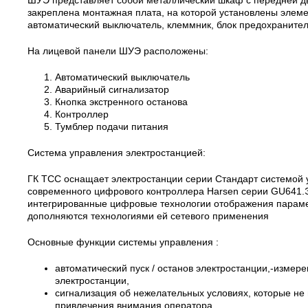
закреплена монтажная плата, на которой установлены элем
автоматический выключатель, клеммник, блок предохранител
На лицевой панели ШУЭ расположены:
Автоматический выключатель
Аварийный сигнализатор
Кнопка экстренного останова
Контроллер
Тумблер подачи питания
Система управления электростанцией:
ГК ТСС оснащает электростанции серии Стандарт системой 
современного цифрового контроллера Harsen серии GU641.Э
интегрированные цифровые технологии отображения парамет
дополняются технологиями ей сетевого применения
Основные функции системы управления :
автоматический пуск / останов электростанции,-измер
электростанции,
сигнализация об нежелательных условиях, которые не 
привлечения внимания оператора,