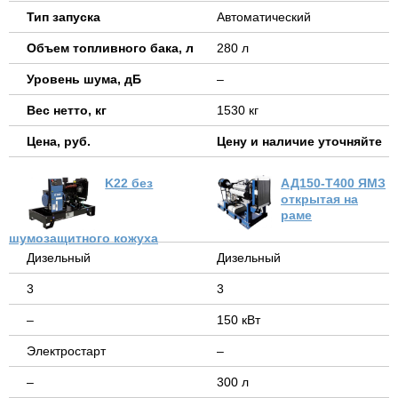
Тип запуска
Автоматический
Объем топливного бака, л
280 л
Уровень шума, дБ
–
Вес нетто, кг
1530 кг
Цена, руб.
Цену и наличие уточняйте
K22 без
АД150-Т400 ЯМЗ
открытая на
раме
шумозащитного кожуха
Дизельный
Дизельный
3
3
–
150 кВт
Электростарт
–
–
300 л