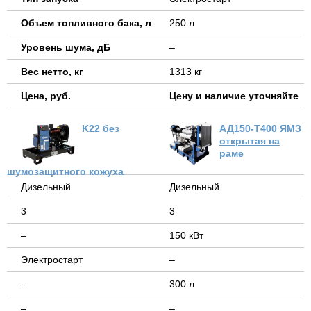
Объем топливного бака, л
250 л
Уровень шума, дБ
–
Вес нетто, кг
1313 кг
Цена, руб.
Цену и наличие уточняйте
K22 без
АД150-Т400 ЯМЗ
открытая на
раме
шумозащитного кожуха
Дизельный
Дизельный
3
3
–
150 кВт
Электростарт
–
–
300 л
–
–