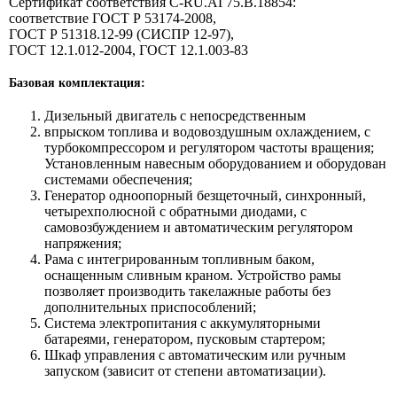
Сертификат соответствия C-RU.АГ75.B.18854:
соответствие ГОСТ Р 53174-2008,
ГОСТ Р 51318.12-99 (СИСПР 12-97),
ГОСТ 12.1.012-2004, ГОСТ 12.1.003-83
Базовая комплектация:
Дизельный двигатель с непосредственным
впрыском топлива и водовоздушным охлаждением, с
турбокомпрессором и регулятором частоты вращения;
Установленным навесным оборудованием и оборудован
системами обеспечения;
Генератор одноопорный безщеточный, синхронный,
четырехполюсной с обратными диодами, с
самовозбуждением и автоматическим регулятором
напряжения;
Рама с интегрированным топливным баком,
оснащенным сливным краном. Устройство рамы
позволяет производить такелажные работы без
дополнительных приспособлений;
Система электропитания с аккумуляторными
батареями, генератором, пусковым стартером;
Шкаф управления с автоматическим или ручным
запуском (зависит от степени автоматизации).