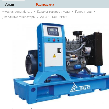
Услуги
Распродажа
www.rus-generators.ru
Каталог товаров и услуг
Генераторы
Дизельные генераторы
АД-30С-Т400-2РМ6