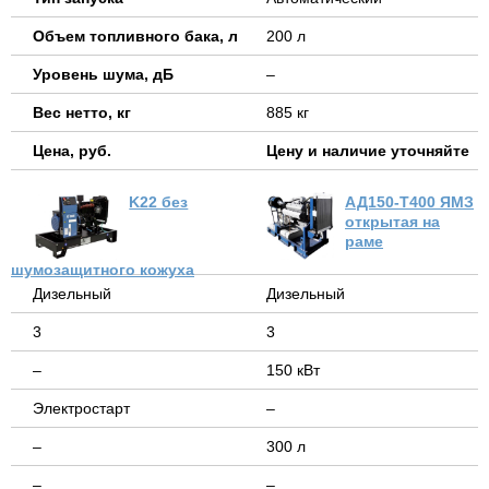
Объем топливного бака, л
200 л
Уровень шума, дБ
–
Вес нетто, кг
885 кг
Цена, руб.
Цену и наличие уточняйте
K22 без
АД150-Т400 ЯМЗ
открытая на
раме
шумозащитного кожуха
Дизельный
Дизельный
3
3
–
150 кВт
Электростарт
–
–
300 л
–
–