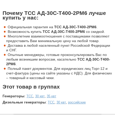
Почему ТСС АД-30С-Т400-2РМ6 лучше
купить у нас:
Официальная гарантия на
ТСС АД-30С-Т400-2РМ6
.
Возможность купить
ТСС АД-30С-Т400-2РМ6
со скидкой.
Многолетние взаимоотношения с поставщиками позволяют
предоставить Вам минимальную цену на любой товар.
Доставка в любой населенный пункт Российской Федерации
и СНГ.
Опытные менеджеры, готовые проконсультировать Вас по
любым возникшим вопросам, касательно
ТСС АД-30С-Т400-
2РМ6
.
Полный пакет документов. Для юридических лиц Торг-12 и
счет-фактура (цены на сайте указаны с НДС). Для физических
– товарный и кассовый чеки.
Этот товар в группах
Генераторы
:
,
,
ТСС
30 квт
35 квт
Дизельные генераторы
:
,
,
ТСС
30 квт
российские