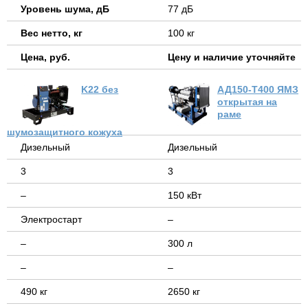
Уровень шума, дБ
77 дБ
Вес нетто, кг
100 кг
Цена, руб.
Цену и наличие уточняйте
K22 без
АД150-Т400 ЯМЗ
открытая на
раме
шумозащитного кожуха
Дизельный
Дизельный
3
3
–
150 кВт
Электростарт
–
–
300 л
–
–
490 кг
2650 кг