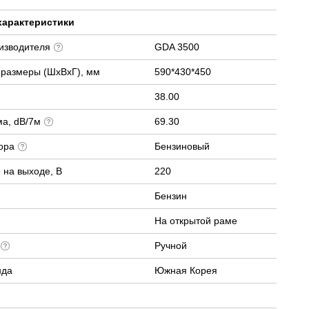
характеристики
оизводителя
GDA 3500
 размеры (ШхВхГ), мм
590*430*450
38.00
ма, dB/7м
69.30
тора
Бензиновый
 на выходе, В
220
Бензин
На открытой раме
а
Ручной
нда
Южная Корея