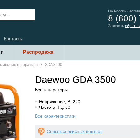
По России беспл
8 (800)
Заказать
обратны
Контакты
ги
Распродажа
нзиновые генераторы
GDA 3500
Daewoo GDA 3500
Все генераторы
Напряжение, В: 220
Частота, Гц: 50
Все характеристики
Список сервисных центров