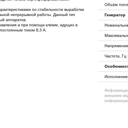
Объём топли
арактеристиками по стабильности выработки
льной непрерывной работы. Данный тип
Генератор
ый аппаратов.
равления и при помощи клемм, идущих в
Номинальна
постоянным током 8,3 А.
Максимальн
Напряжение
Частота, Гц
Особеннос
Исполнени
Информация 
внешнем вид
информацию