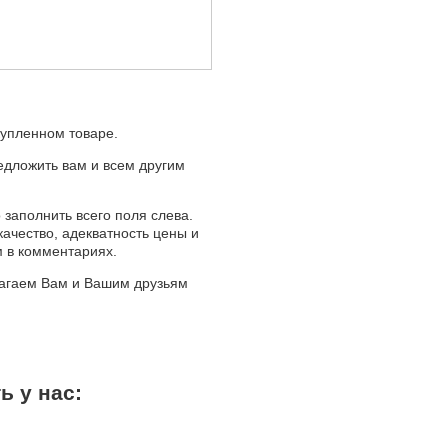
купленном товаре.
едложить вам и всем другим
 заполнить всего поля слева.
качество, адекватность цены и
м в комментариях.
лагаем Вам и Вашим друзьям
ь у нас: