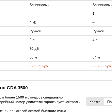
Бензиновый
Бензиновы
–
1
4 кВт
–
Ручной
Ручной
9 л
4 л
70 дБ
–
30 кг
34 кг
32 965 руб.
33 208 руб
woo GDA 3500
м более 1500 моточасов специально
серийный номер двигателя гарантирует контроль
Кратко
По
тной пошаговой схемой быстрого пуска