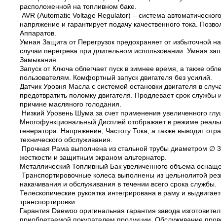
расположенной на топливном баке.
AVR (Automatic Voltage Regulator) – система автоматическо
напряжение и гарантирует подачу качественного тока. Поз
Аппаратов.
Умная Защита от Перегрузок предохраняет от избыточной наг
случаи перегрева при длительном использовании. Умная защ
Замыкания.
Запуск от Ключа облегчает пуск в зимнее время, а также об
пользователям. Комфортный запуск двигателя без усилий.
Датчик Уровня Масла с системой остановки двигателя в слу
предотвратить поломку двигателя. Продлевает срок службы 
причине масляного голодания.
Низкий Уровень Шума за счет применения увеличенного глу
Многофункциональный Дисплей отображает в режиме реаль
генератора: Напряжение, Частоту Тока, а также выводит от
технического обслуживания.
Прочная Рама выполнена из стальной трубы диаметром ∅ 
жесткости и защитным экраном альтернатор.
Металлический Топливный Бак увеличенного объема оснаще
Транспортировочные колеса выполнены из цельнолитой рези
накачивания и обслуживания в течении всего срока службы.
Телескопические рукоятка интегрирована в раму и выдвигае
транспортировки.
Гарантия Daewoo оригинальная гарантия завода изготовител
приобретаемой покупателем продукции. Обслуживание про