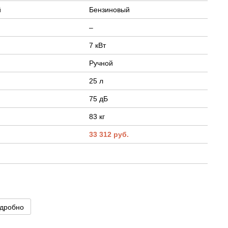
й
Бензиновый
–
7 кВт
Ручной
25 л
75 дБ
83 кг
.
33 312 руб.
дробно