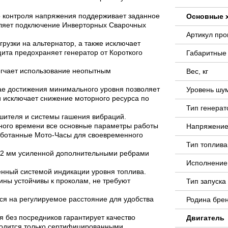
го контроля напряжения поддерживает заданное
Основные 
воляет подключение Инверторных Сварочных
Артикул пр
рузки на альтернатор, а также исключает
ита предохраняет генератор от Короткого
Габаритные
легчает использование неопытным
Вес, кг
чае достижения минимального уровня позволяет
Уровень шу
и исключает снижение моторного ресурса по
Тип генера
шителя и системы гашения вибраций.
ного времени все основные параметры работы
Напряжение
работанные Мото-Часы для своевременного
Тип топлива
32 мм усиленной дополнительными ребрами
Исполнение
нный системой индикации уровня топлива.
ны устойчивы к проколам, не требуют
Тип запуск
тся на регулируемое расстояние для удобства
Родина бре
я без посредников гарантирует качество
Двигатель
водится только сертифицированными