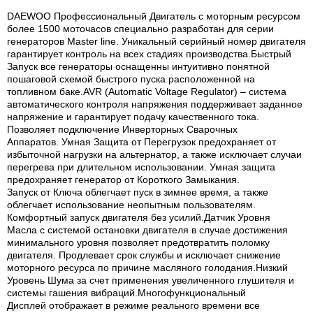
DAEWOO Профессиональный Двигатель с моторным ресурсом
более 1500 моточасов специально разработан для серии
генераторов Master line. Уникальный серийный номер двигателя
гарантирует контроль на всех стадиях производства.Быстрый
Запуск все генераторы оснащенны интуитивно понятной
пошаговой схемой быстрого пуска расположенной на
топливном баке.AVR (Automatic Voltage Regulator) – система
автоматического контроля напряжения поддерживает заданное
напряжение и гарантирует подачу качественного тока.
Позволяет подключение Инверторных Сварочных
Аппаратов. Умная Защита от Перегрузок предохраняет от
избыточной нагрузки на альтернатор, а также исключает случаи
перегрева при длительном использовании. Умная защита
предохраняет генератор от Короткого Замыкания.
Запуск от Ключа облегчает пуск в зимнее время, а также
облегчает использование неопытным пользователям.
Комфортный запуск двигателя без усилий.Датчик Уровня
Масла с системой остановки двигателя в случае достижения
минимального уровня позволяет предотвратить поломку
двигателя. Продлевает срок службы и исключает снижение
моторного ресурса по причине масляного голодания.Низкий
Уровень Шума за счет применения увеличенного глушителя и
системы гашения вибраций.Многофункциональный
Дисплей отображает в режиме реального времени все