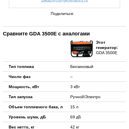
zakaz@rus-generators.ru
Поделиться:
Сравните GDA 3500E с аналогами
Этот
генератор:
GDA 3500E
Тип топлива
Бензиновый
Число фаз
–
Мощность, кВт
3 кВт
Тип запуска
Ручной\Электро
Объем топливного бака, л
15 л
Уровень шума, дБ
69 дБ
Вес нетто, кг
42 кг