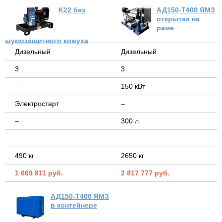
K22 без
АД150-Т400 ЯМЗ
открытая на
раме
шумозащитного кожуха
Дизельный
Дизельный
3
3
–
150 кВт
Электростарт
–
–
300 л
–
–
490 кг
2650 кг
1 669 811 руб.
2 817 777 руб.
АД150-Т400 ЯМЗ
в контейнере