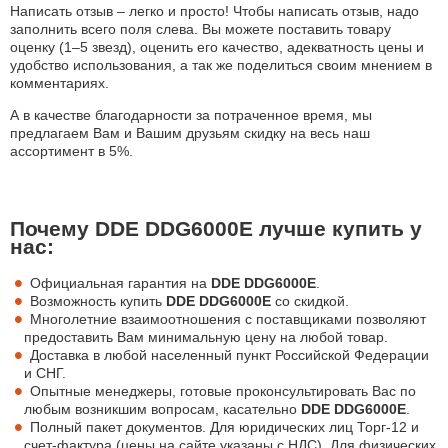
Написать отзыв – легко и просто! Чтобы написать отзыв, надо
заполнить всего поля слева. Вы можете поставить товару
оценку (1–5 звезд), оценить его качество, адекватность цены и
удобство использования, а так же поделиться своим мнением в
комментариях.
А в качестве благодарности за потраченное время, мы
предлагаем Вам и Вашим друзьям скидку на весь наш
ассортимент в 5%.
Почему DDE DDG6000E лучше купить у
нас:
Официальная гарантия на
DDE DDG6000E
.
Возможность купить
DDE DDG6000E
со скидкой.
Многолетние взаимоотношения с поставщиками позволяют
предоставить Вам минимальную цену на любой товар.
Доставка в любой населенный пункт Российской Федерации
и СНГ.
Опытные менеджеры, готовые проконсультировать Вас по
любым возникшим вопросам, касательно
DDE DDG6000E
.
Полный пакет документов. Для юридических лиц Торг-12 и
счет-фактура (цены на сайте указаны с НДС). Для физических