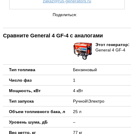
zakaz@rus-generators.ru
Поделиться:
Сравните General 4 GF-4 с аналогами
Этот генератор:
General 4 GF-4
Тип топлива
Бензиновый
Число фаз
1
Мощность, кВт
4 кВт
Тип запуска
Ручной\Электро
Объем топливного бака, л
25 л
Уровень шума, дБ
–
Вес нетто, кг
77 кг