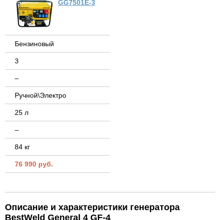
GG7501E-3
Бензиновый
3
–
Ручной\Электро
25 л
–
84 кг
76 990 руб.
Описание и характеристики генератора
BestWeld General 4 GF-4