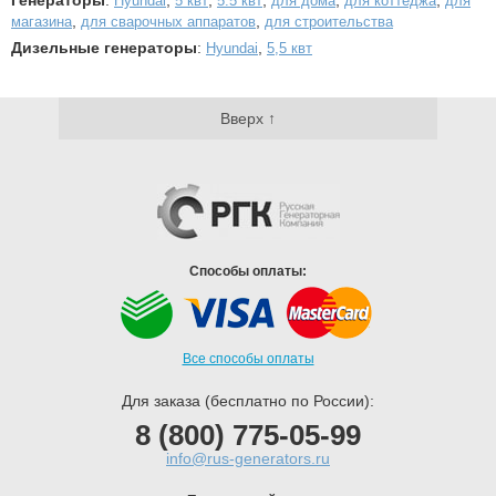
Генераторы
:
,
,
,
,
,
Hyundai
5 квт
5.5 квт
для дома
для коттеджа
для
,
,
магазина
для сварочных аппаратов
для строительства
Дизельные генераторы
:
,
Hyundai
5,5 квт
Вверх ↑
Способы оплаты:
Все способы оплаты
Для заказа (бесплатно по России):
8 (800) 775-05-99
info@rus-generators.ru