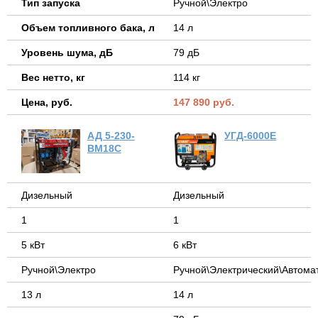
Тип запуска
Ручной\Электро
Объем топливного бака, л
14 л
Уровень шума, дБ
79 дБ
Вес нетто, кг
114 кг
Цена, руб.
147 890 руб.
АД 5-230-
УГД-6000Е
ВМ18C
Дизельный
Дизельный
1
1
5 кВт
6 кВт
Ручной\Электро
Ручной\Электрический\Автома
13 л
14 л