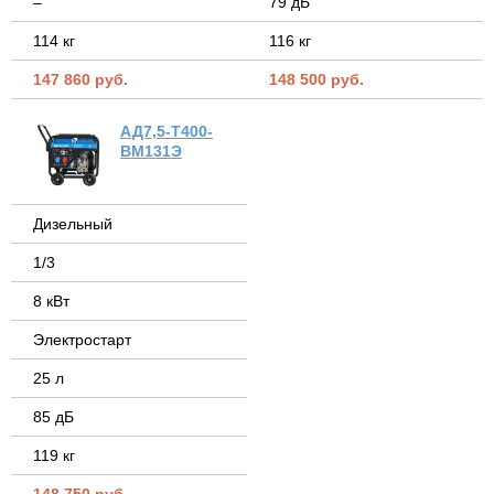
–
79 дБ
114 кг
116 кг
147 860 руб.
148 500 руб.
АД7,5-Т400-
ВМ131Э
Дизельный
1/3
8 кВт
Электростарт
25 л
85 дБ
119 кг
148 750 руб.