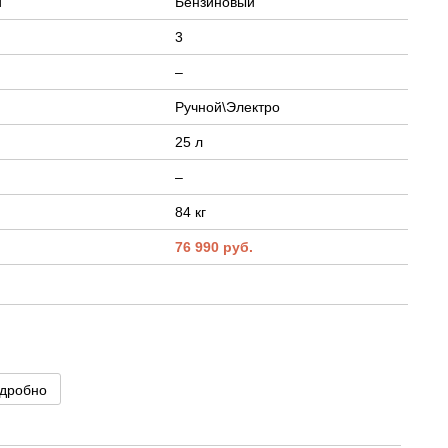
й
Бензиновый
3
–
Ручной\Электро
25 л
–
84 кг
.
76 990 руб.
дробно