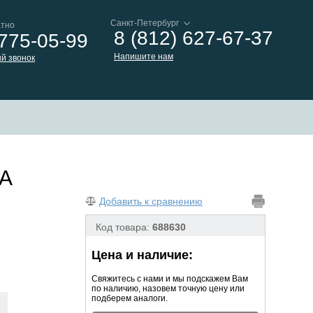
атно
8 (812) 627-67-37
 775-05-99
Напишите нам
й звонок
BA
Добавить к сравнению
Код товара:
688630
Цена и наличие:
Свяжитесь с нами и мы подскажем Вам
по наличию, назовем точную цену или
подберем аналоги.