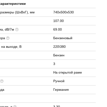
характеристики
 размеры (ШхВхГ), мм
740х500х530
107.00
ма, dB/7м
69.00
тора
Бензиновый
 на выходе, В
220\380
Бензин
3
На открытой раме
а
Ручной
нда
Германия
ателя, л
3.30