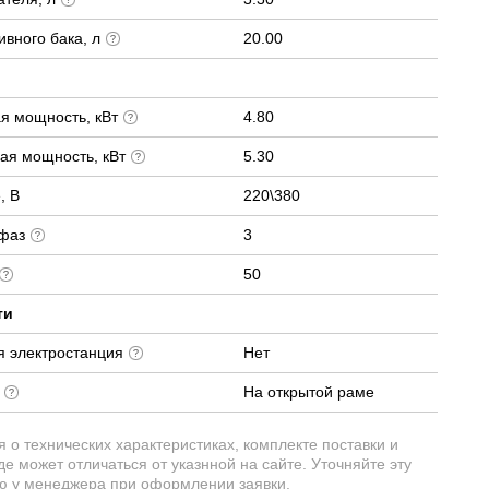
вного бака, л
20.00
я мощность, кВт
4.80
ая мощность, кВт
5.30
, В
220\380
 фаз
3
50
ти
я электростанция
Нет
е
На открытой раме
о технических характеристиках, комплекте поставки и
е может отличаться от указнной на сайте. Уточняйте эту
 у менеджера при оформлении заявки.