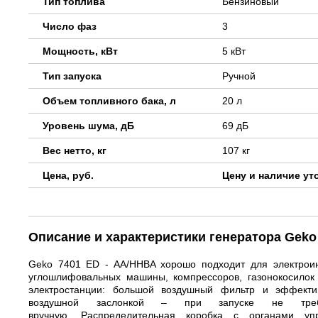
Тип топлива
Бензиновый
Число фаз
3
Мощность, кВт
5 кВт
Тип запуска
Ручной
Объем топливного бака, л
20 л
Уровень шума, дБ
69 дБ
Вес нетто, кг
107 кг
Цена, руб.
Цену и наличие ут
Описание и характеристики генератора Geko
Geko 7401 ED - AA/HHBA хорошо подходит для электроин
углошлифовальных машины, компрессоров, газонокосилок
электростанции: большой воздушный фильтр и эффекти
воздушной заслонкой – при запуске не требу
вручную. Распределительная коробка с органами уп