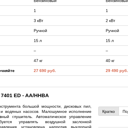
Бензиновый
Бензиновы
1
1
3 кВт
2 кВт
Ручной
Ручной
15 л
15 л
–
–
47 кг
40 кг
очняйте
27 690 руб.
29 490 руб
 7401 ED - AA/HHBA
струмента большой мощности, дисковых пил,
 и водяных насосов. Малошумное исполнение
Кратко
По
вный глушитель. Автоматическое управление
ется управлять воздушной заслонкой
равления установлена напротив выхлопной