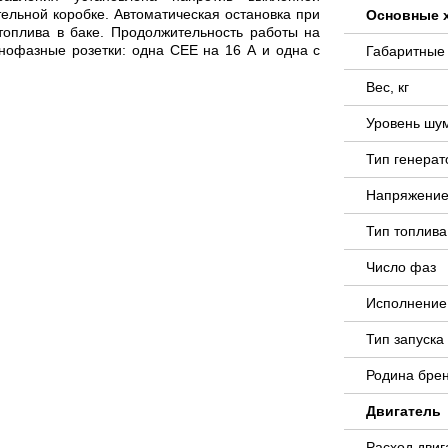
ельной коробке. Автоматическая остановка при
Основные 
топлива в баке. Продолжительность работы на
днофазные розетки: одна СЕЕ на 16 А и одна с
Габаритные
Вес, кг
Уровень шу
Тип генера
Напряжение
Тип топлива
Число фаз
Исполнение
Тип запуск
Родина бре
Двигатель
Расход двиг