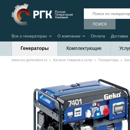
ПОИСК
Все о генераторах
О компании
Оплата
Доставка
Генераторы
Комплектующие
Услу
www.rus-generators.ru
Каталог товаров и услуг
Генераторы
Бе