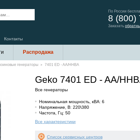
По России беспл
8 (800)
Заказать
обратны
Контакты
ги
Распродажа
нзиновые генераторы
7401 ED - AA/HHBA
Geko 7401 ED - AA/HH
Все генераторы
Номинальная мощность, кВА: 6
Напряжение, В: 220\380
Частота, Гц: 50
Все характеристики
Список сервисных центров