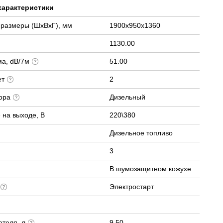
характеристики
 размеры (ШхВхГ), мм
1900х950х1360
1130.00
ма, dB/7м
51.00
ет
2
тора
Дизельный
 на выходе, В
220\380
Дизельное топливо
3
В шумозащитном кожухе
а
Электростарт
ателя, л
9.50