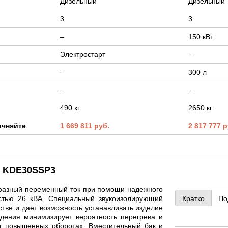
Дизельный
Дизельный
3
3
–
150 кВт
Электростарт
–
–
300 л
–
–
490 кг
2650 кг
очняйте
1 669 811 руб.
2 817 777 р
r KDE30SSP3
фазный переменный ток при помощи надежного
остью 26 кВА. Специальный звукоизолирующий
Кратко
По
стве и дает возможность устанавливать изделие
дения минимизирует вероятность перегрева и
а повышенных оборотах. Вместительный бак и