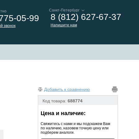
атно
8 (812) 627-67-37
 775-05-99
Напишите нам
й звонок
Добавить к сравнению
Код товара:
688774
Цена и наличие:
Свяжитесь с нами и мы подскажем Вам
по наличию, назовем точную цену или
подберем аналоги.