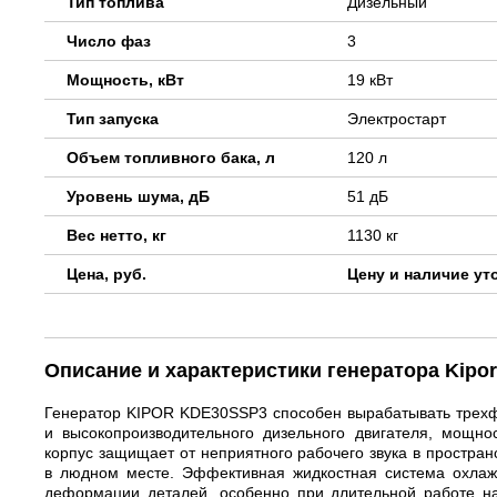
Тип топлива
Дизельный
Число фаз
3
Мощность, кВт
19 кВт
Тип запуска
Электростарт
Объем топливного бака, л
120 л
Уровень шума, дБ
51 дБ
Вес нетто, кг
1130 кг
Цена, руб.
Цену и наличие ут
Описание и характеристики генератора Kipo
Генератор KIPOR KDE30SSP3 способен вырабатывать трех
и высокопроизводительного дизельного двигателя, мощн
корпус защищает от неприятного рабочего звука в простран
в людном месте. Эффективная жидкостная система охлаж
деформации деталей, особенно при длительной работе н