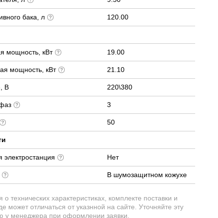
вного бака, л
120.00
я мощность, кВт
19.00
ая мощность, кВт
21.10
, В
220\380
 фаз
3
50
ти
я электростанция
Нет
е
В шумозащитном кожухе
о технических характеристиках, комплекте поставки и
е может отличаться от указнной на сайте. Уточняйте эту
 у менеджера при оформлении заявки.