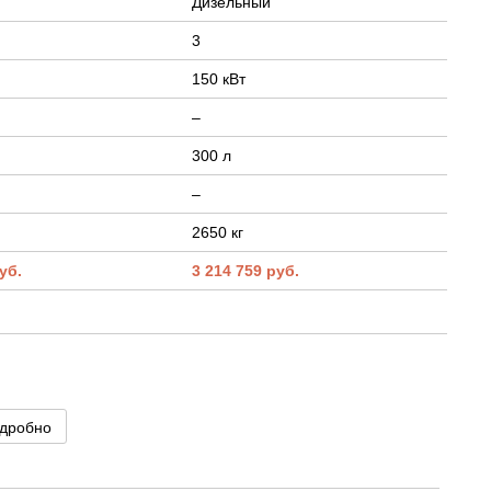
Дизельный
3
150 кВт
–
300 л
–
2650 кг
уб.
3 214 759 руб.
дробно