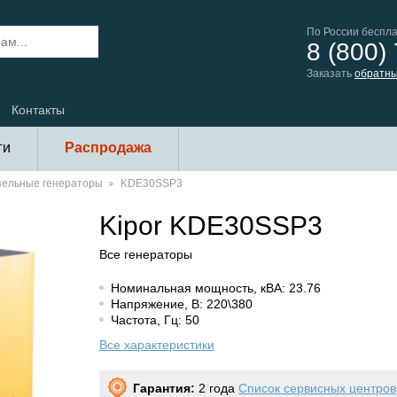
По России беспл
8 (800)
Заказать
обратны
Контакты
ги
Распродажа
зельные генераторы
KDE30SSP3
Kipor KDE30SSP3
Все генераторы
Номинальная мощность, кВА: 23.76
Напряжение, В: 220\380
Частота, Гц: 50
Все характеристики
Гарантия:
2 года
Список сервисных центров