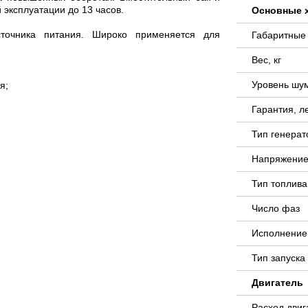
эксплуатации до 13 часов.
Основные 
сточника питания. Широко применяется для
Габаритные
Вес, кг
Уровень шу
я;
Гарантия, л
Тип генера
Напряжение
Тип топлива
Число фаз
Исполнение
Тип запуск
Двигатель
Расход двиг