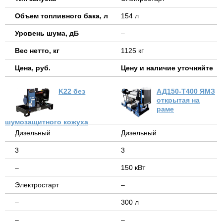
Объем топливного бака, л
154 л
Уровень шума, дБ
–
Вес нетто, кг
1125 кг
Цена, руб.
Цену и наличие уточняйте
K22 без
АД150-Т400 ЯМЗ
открытая на
раме
шумозащитного кожуха
Дизельный
Дизельный
3
3
–
150 кВт
Электростарт
–
–
300 л
–
–