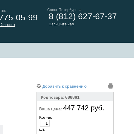
атно
8 (812) 627-67-37
 775-05-99
Напишите нам
й звонок
Добавить к сравнению
Код товара:
688861
447 742 руб.
Ваша цена:
Кол-во:
шт.