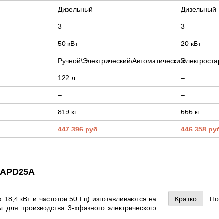
Дизельный
Дизельный
3
3
50 кВт
20 кВт
Ручной\Электрический\Автоматический
Электроста
122 л
–
–
–
819 кг
666 кг
447 396 руб.
446 358 ру
a APD25A
8,4 кВт и частотой 50 Гц) изготавливаются на
Кратко
По
 для производства 3-хфазного электрического