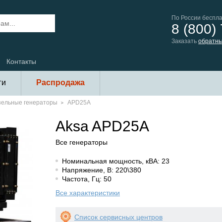
По России беспл
8 (800)
Заказать
обратны
Контакты
ги
Распродажа
зельные генераторы
APD25A
Aksa APD25A
Все генераторы
Номинальная мощность, кВА: 23
Напряжение, В: 220\380
Частота, Гц: 50
Все характеристики
Список сервисных центров