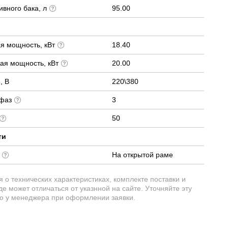
вного бака, л
95.00
я мощность, кВт
18.40
ая мощность, кВт
20.00
, В
220\380
 фаз
3
50
ти
е
На открытой раме
о технических характеристиках, комплекте поставки и
е может отличаться от указнной на сайте. Уточняйте эту
 у менеджера при оформлении заявки.