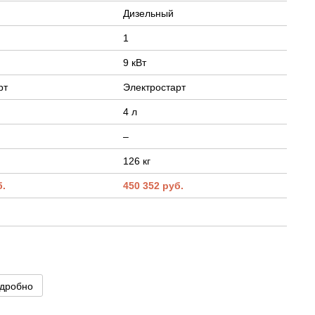
Дизельный
1
9 кВт
рт
Электростарт
4 л
–
126 кг
б.
450 352 руб.
дробно