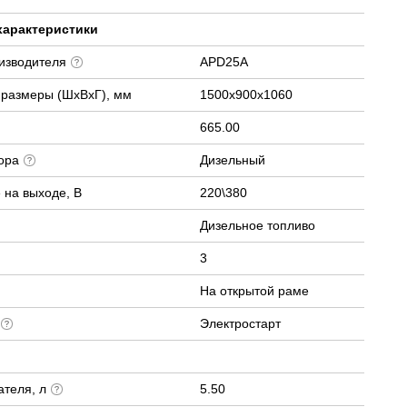
характеристики
оизводителя
APD25A
 размеры (ШхВхГ), мм
1500х900х1060
665.00
тора
Дизельный
 на выходе, В
220\380
Дизельное топливо
3
На открытой раме
а
Электростарт
ателя, л
5.50