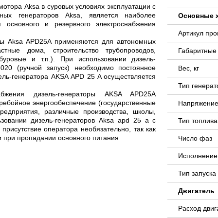
отора Aksa в суровых условиях эксплуатации с
нных генераторов Aksa, является наиболее
Основные 
основного и резервного электроснабжения
Артикул пр
ры Aksa APD25A применяются для автономных
астные дома, строительство трубопроводов,
Габаритные
уровые и т.п.). При использовании дизель-
20 (ручной запуск) необходимо постоянное
Вес, кг
зель-генератора AKSA APD 25 A осуществляется
Тип генера
набжения дизель-генераторы AKSA APD25A
ребойное энергообеспечение (государственные
Напряжение
едприятия, различные производства, школы,
льзовании дизель-генераторов Aksa apd 25 a с
Тип топлива
присутствие оператора необязательно, так как
и при пропадании основного питания
Число фаз
Исполнение
Тип запуск
Двигатель
Расход двиг