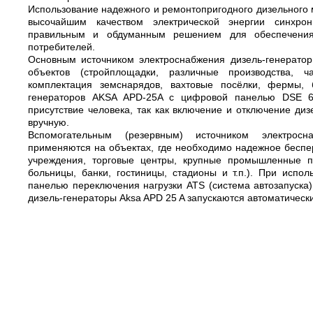
Использование надежного и ремонтопригодного дизельного м
высочайшим качеством электрической энергии синхро
правильным и обдуманным решением для обеспечения 
потребителей.
Основным источником электроснабжения дизель-генерато
объектов (стройплощадки, различные производства, ч
комплектация земснарядов, вахтовые посёлки, фермы, б
генераторов AKSA APD-25A с цифровой панелью DSE 60
присутствие человека, так как включение и отключение ди
вручную.
Вспомогательным (резервным) источником электрос
применяются на объектах, где необходимо надежное беспе
учреждения, торговые центры, крупные промышленные пр
больницы, банки, гостиницы, стадионы и т.п.). При испо
панелью переключения нагрузки ATS (система автозапуска) 
дизель-генераторы Aksa APD 25 A запускаются автоматическ