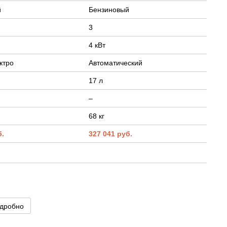
й
Бензиновый
3
4 кВт
ктро
Автоматический
17 л
–
68 кг
б.
327 041 руб.
дробно