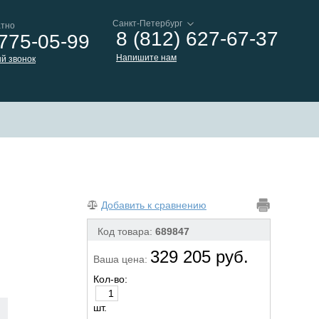
атно
8 (812) 627-67-37
 775-05-99
Напишите нам
й звонок
Добавить к сравнению
Код товара:
689847
329 205 руб.
Ваша цена:
Кол-во:
шт.