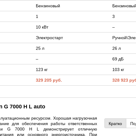
Бензиновый
Бензиновы
1
3
10 кВт
–
Электростарт
Ручной\Эле
25 л
26 л
–
69 дБ
123 кг
103 кг
329 205 руб.
328 923 ру
 G 7000 H L auto
плуатационным ресурсом. Хорошая нагрузочная
вание для обеспечения работы ответственных
Кратко
По
ерии G 7000 H L демонстрирует отличную
итания или основного энергоисточника. При