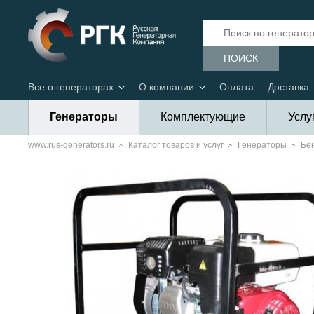
ПОИСК
Все о генераторах
О компании
Оплата
Доставка
Генераторы
Комплектующие
Услу
www.rus-generators.ru
Каталог товаров и услуг
Генераторы
Бе