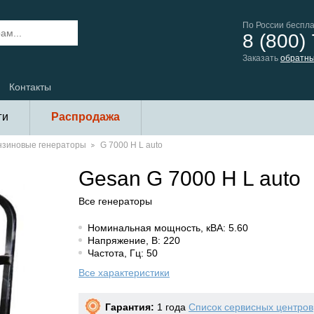
По России беспл
8 (800)
Заказать
обратны
Контакты
ги
Распродажа
нзиновые генераторы
G 7000 H L auto
Gesan G 7000 H L auto
Все генераторы
Номинальная мощность, кВА: 5.60
Напряжение, В: 220
Частота, Гц: 50
Все характеристики
Гарантия:
1 года
Список сервисных центров