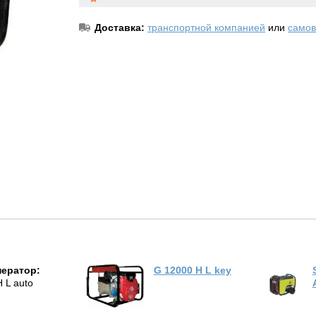
Доставка:
транспортной компанией
или
самов
нератор:
G 12000 H L key
 L auto