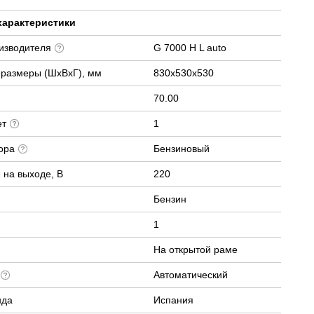
характеристики
оизводителя
G 7000 H L auto
 размеры (ШхВхГ), мм
830х530х530
70.00
ет
1
тора
Бензиновый
 на выходе, В
220
Бензин
1
На открытой раме
а
Автоматический
нда
Испания