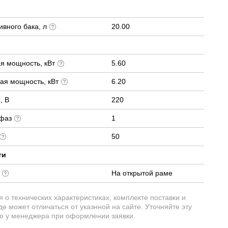
вного бака, л
20.00
я мощность, кВт
5.60
ая мощность, кВт
6.20
, В
220
 фаз
1
50
ти
е
На открытой раме
о технических характеристиках, комплекте поставки и
е может отличаться от указнной на сайте. Уточняйте эту
 у менеджера при оформлении заявки.