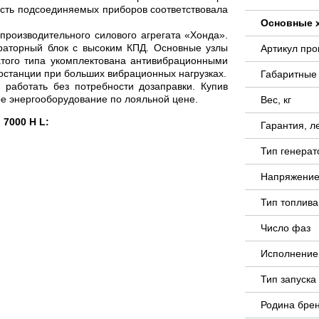
сть подсоединяемых приборов соответствовала
Основные 
производительного силового агрегата «Хонда».
раторный блок с высоким КПД. Основные узлы
Артикул пр
того типа укомплектована антивибрационными
останции при больших вибрационных нагрузках.
Габаритные
 работать без потребности дозаправки. Купив
ое энергооборудование по лояльной цене.
Вес, кг
7000 H L:
Гарантия, л
Тип генера
Напряжение
Тип топлива
Число фаз
Исполнение
Тип запуск
Родина бре