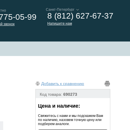
атно
8 (812) 627-67-37
 775-05-99
Напишите нам
й звонок
Добавить к сравнению
Код товара:
690273
Цена и наличие:
Свяжитесь с нами и мы подскажем Вам
по наличию, назовем точную цену или
подберем аналоги.