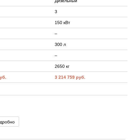
Дизельный
3
150 кВт
–
300 л
–
2650 кг
уб.
3 214 759 руб.
дробно