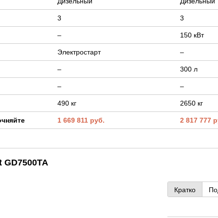
Дизельный
Дизельный
3
3
–
150 кВт
Электростарт
–
–
300 л
–
–
490 кг
2650 кг
очняйте
1 669 811 руб.
2 817 777 р
t GD7500TA
Кратко
По