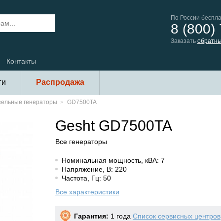
По России беспл
8 (800)
Заказать
обратны
Контакты
ги
Распродажа
зельные генераторы
GD7500TA
Gesht GD7500TA
Все генераторы
Номинальная мощность, кВА: 7
Напряжение, В: 220
Частота, Гц: 50
Все характеристики
Гарантия:
1 года
Список сервисных центров