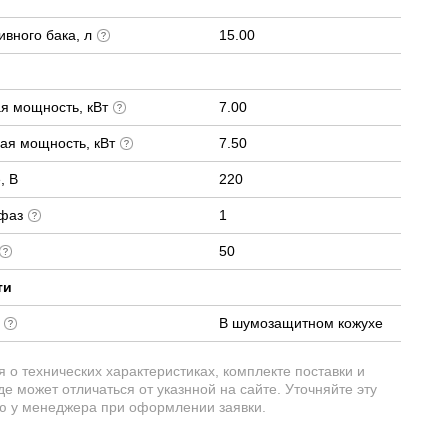
вного бака, л
15.00
я мощность, кВт
7.00
ая мощность, кВт
7.50
, В
220
 фаз
1
50
ти
е
В шумозащитном кожухе
о технических характеристиках, комплекте поставки и
е может отличаться от указнной на сайте. Уточняйте эту
 у менеджера при оформлении заявки.