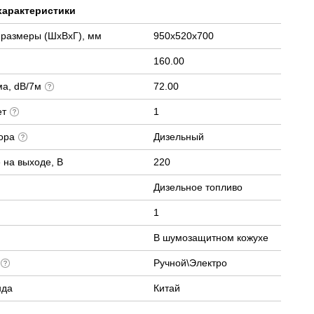
характеристики
 размеры (ШхВхГ), мм
950x520x700
160.00
ма, dB/7м
72.00
ет
1
тора
Дизельный
 на выходе, В
220
Дизельное топливо
1
В шумозащитном кожухе
а
Ручной\Электро
нда
Китай