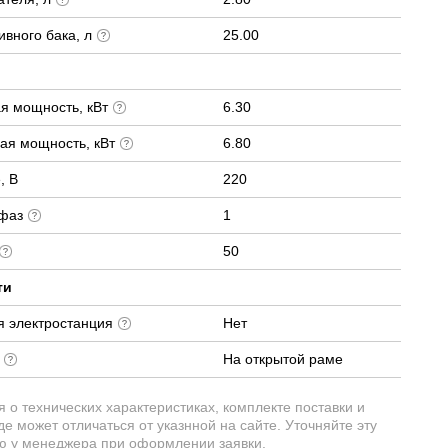
вного бака, л
25.00
я мощность, кВт
6.30
ая мощность, кВт
6.80
, В
220
 фаз
1
50
ти
я электростанция
Нет
е
На открытой раме
о технических характеристиках, комплекте поставки и
е может отличаться от указнной на сайте. Уточняйте эту
 у менеджера при оформлении заявки.