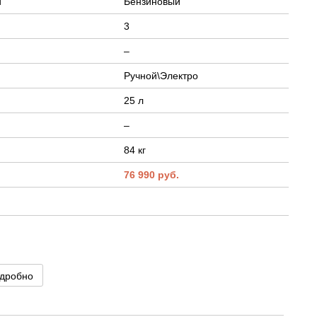
й
Бензиновый
3
–
Ручной\Электро
25 л
–
84 кг
.
76 990 руб.
дробно