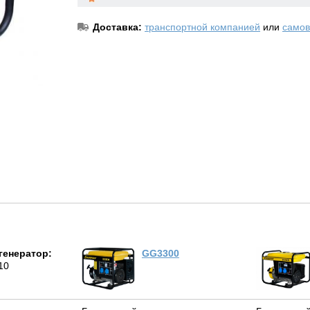
Доставка:
транспортной компанией
или
самов
генератор:
GG3300
10