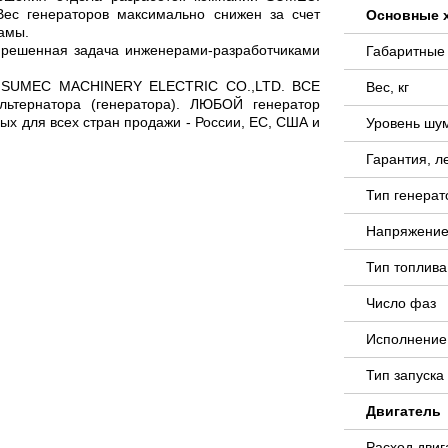
ес генераторов максимально снижен за счет
Основные 
амы.
- решенная задача инженерами-разработчиками
Габаритные
ии SUMEC MACHINERY ELECTRIC CO.,LTD. ВСЕ
Вес, кг
тернатора (генератора). ЛЮБОЙ генератор
х для всех стран продажи - России, ЕС, США и
Уровень шу
Гарантия, л
Тип генера
Напряжение
Тип топлива
Число фаз
Исполнение
Тип запуск
Двигатель
Расход двиг