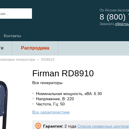
По России беспл
8 (800)
Заказать
обратны
Контакты
ги
Распродажа
нзиновые генераторы
RD8910
Firman RD8910
Все генераторы
Номинальная мощность, кВА: 6.30
Напряжение, В: 220
Частота, Гц: 50
Все характеристики
Гарантия:
2 года
Список сервисных центров