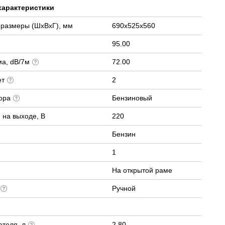
характеристики
 размеры (ШхВхГ), мм
690x525x560
95.00
ма, dB/7м
72.00
ет
2
тора
Бензиновый
 на выходе, В
220
Бензин
1
На открытой раме
а
Ручной
ателя, л
2.80