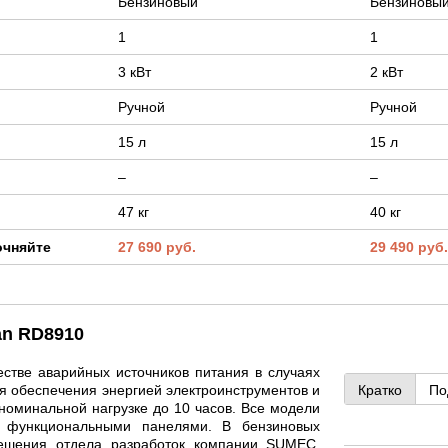
Бензиновый
Бензиновы
1
1
3 кВт
2 кВт
Ручной
Ручной
15 л
15 л
–
–
47 кг
40 кг
очняйте
27 690 руб.
29 490 руб
an RD8910
стве аварийных источников питания в случаях
я обеспечения энергией электроинструментов и
Кратко
По
номинальной нагрузке до 10 часов. Все модели
и функциональными панелями. В бензиновых
ешения отдела разработок компании SUMEC.