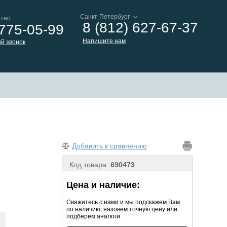
атно
8 (812) 627-67-37
 775-05-99
Напишите нам
й звонок
Добавить к сравнению
Код товара:
690473
Цена и наличие:
Свяжитесь с нами и мы подскажем Вам
по наличию, назовем точную цену или
подберем аналоги.