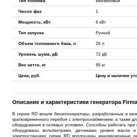
Тип топлива
Бензиновый
Число фаз
1
Мощность, кВт
6 кВт
Тип запуска
Ручной
Объем топливного бака, л
25 л
Уровень шума, дБ
72 дБ
Вес нетто, кг
95 кг
Цена, руб.
Цену и наличие ут
Описание и характеристики генератора Firm
В серию RD вошли бензогенераторы, разработанные в каче
кратковременного перебоя с электроснабжением, а также дл
оборудования в полевых условиях. Способны работать при 
оборудованы вольтметрами, датчиками уровня масла 
электростанциях серии RD воплощены инновационные р