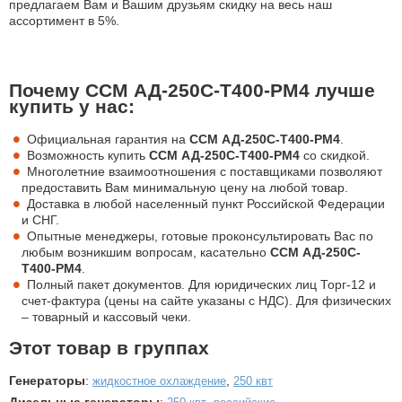
предлагаем Вам и Вашим друзьям скидку на весь наш
ассортимент в 5%.
Почему ССМ АД-250С-Т400-РМ4 лучше
купить у нас:
Официальная гарантия на
ССМ АД-250С-Т400-РМ4
.
Возможность купить
ССМ АД-250С-Т400-РМ4
со скидкой.
Многолетние взаимоотношения с поставщиками позволяют
предоставить Вам минимальную цену на любой товар.
Доставка в любой населенный пункт Российской Федерации
и СНГ.
Опытные менеджеры, готовые проконсультировать Вас по
любым возникшим вопросам, касательно
ССМ АД-250С-
Т400-РМ4
.
Полный пакет документов. Для юридических лиц Торг-12 и
счет-фактура (цены на сайте указаны с НДС). Для физических
– товарный и кассовый чеки.
Этот товар в группах
Генераторы
:
,
жидкостное охлаждение
250 квт
Дизельные генераторы
:
,