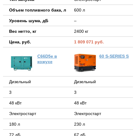
Объем топливного бака, л
600 л
Уровень шума, дБ
–
Вес нетто, кг
2400 кг
Цена, руб.
1 809 071 руб.
C66D5e в
60 S-SERIES S
кожухе
Дизельный
Дизельный
3
3
48 кВт
48 кВт
Электростарт
Электростарт
180 л
230 л
72 дБ
67 дБ