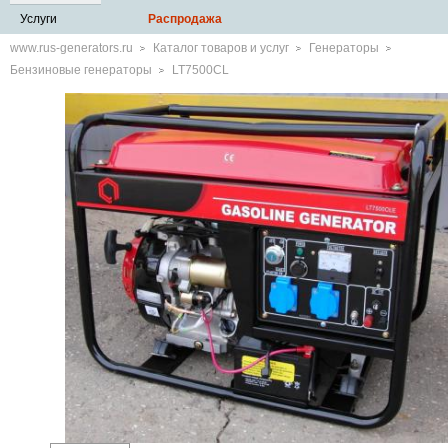
Услуги
Распродажа
www.rus-generators.ru
Каталог товаров и услуг
Генераторы
Бензиновые генераторы
LT7500CL