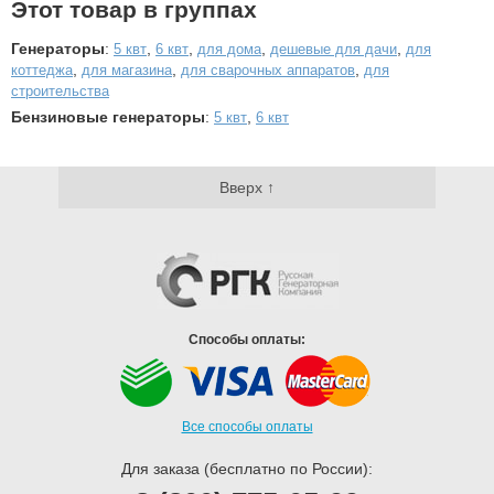
Этот товар в группах
Генераторы
:
,
,
,
,
5 квт
6 квт
для дома
дешевые для дачи
для
,
,
,
коттеджа
для магазина
для сварочных аппаратов
для
строительства
Бензиновые генераторы
:
,
5 квт
6 квт
Вверх ↑
Способы оплаты:
Все способы оплаты
Для заказа (бесплатно по России):