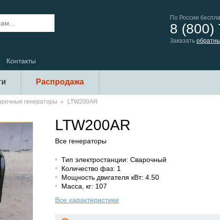
По России беспл
8 (800)
Заказать
обратны
Контакты
ги
Распродажа
арочные генераторы
LTW200AR
LTW200AR
Все генераторы
Тип электростанции: Сварочный
Количество фаз: 1
Мощность двигателя кВт: 4.50
Масса, кг: 107
Все характеристики