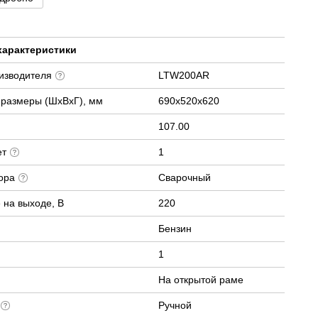
характеристики
оизводителя
LTW200AR
 размеры (ШхВхГ), мм
690x520x620
107.00
ет
1
тора
Сварочный
 на выходе, В
220
Бензин
1
На открытой раме
а
Ручной