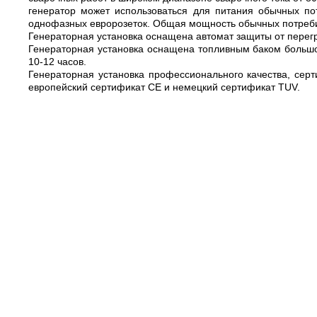
генератор может использоваться для питания обычных п
однофазных евророзеток. Общая мощность обычных потребит
Генераторная установка оснащена автомат защиты от перег
Генераторная установка оснащена топливным баком большо
10-12 часов.
Генераторная установка профессионального качества, сер
европейский сертификат CE и немецкий сертификат TUV.