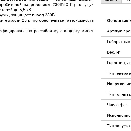
отребителей напряжением 230В\50 Гц от двух
елей до 5,5 кВт.
рузки, защищает выход 230В.
й емкости 25л, что обеспечивает автономность
Основные 
тифицирована на российскому стандарту, имеет
Артикул пр
Габаритные
Вес, кг
Гарантия, л
Тип генера
Напряжение
Тип топлива
Число фаз
Исполнение
Тип запуск