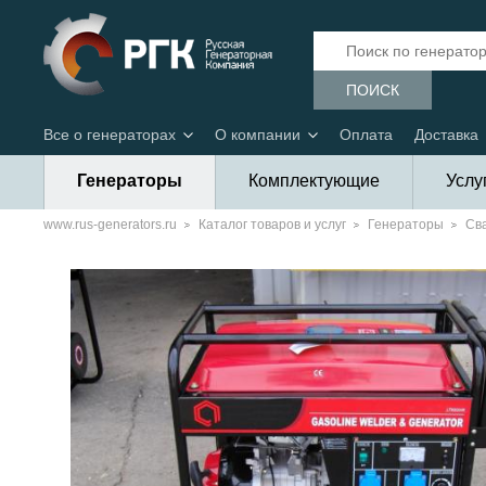
ПОИСК
Все о генераторах
О компании
Оплата
Доставка
Генераторы
Комплектующие
Услу
www.rus-generators.ru
Каталог товаров и услуг
Генераторы
Св