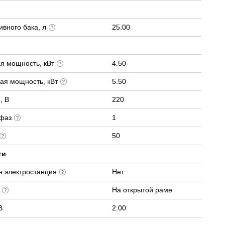
вного бака, л
25.00
я мощность, кВт
4.50
ая мощность, кВт
5.50
, В
220
 фаз
1
50
ти
я электростанция
Нет
е
На открытой раме
В
2.00