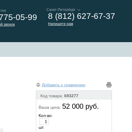
атно
8 (812) 627-67-37
 775-05-99
Напишите нам
й звонок
Добавить к сравнению
Код товара:
693277
52 000 руб.
Ваша цена:
Кол-во:
шт.