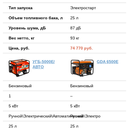
Тип запуска
Электростарт
Объем топливного бака, л
25 л
Уровень шума, дБ
87 дБ
Вес нетто, кг
93 кг
Цена, руб.
74 770 руб.
УГБ-5000Е/
GDA 6500E
АВТО
Бензиновый
Бензиновый
1
–
5 кВт
5 кВт
Ручной\Электрический\Автоматический
Ручной\Электро
25 л
25 л