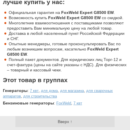
лучше купить у нас:
Официальная гарантия на
FoxWeld Expert G8500 EW
.
Возможность купить
FoxWeld Expert G8500 EW
со скидкой.
Многолетние взаимоотношения с поставщиками позволяют
предоставить Вам минимальную цену на любой товар.
Доставка в любой населенный пункт Российской Федерации
и СНГ.
Опытные менеджеры, готовые проконсультировать Вас по
любым возникшим вопросам, касательно
FoxWeld Expert
G8500 EW
.
Полный пакет документов. Для юридических лиц Торг-12 и
счет-фактура (цены на сайте указаны с НДС). Для физических
– товарный и кассовый чеки.
Этот товар в группах
Генераторы
:
,
,
,
7 квт
для дома
для магазина
для сварочных
,
аппаратов
для строительства
Бензиновые генераторы
:
,
FoxWeld
7 квт
Вверх ↑