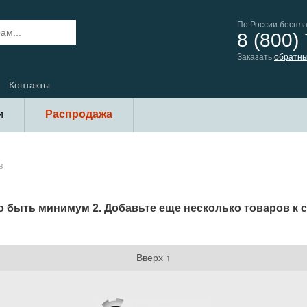
По России беспл
8 (800)
Заказать
обратны
Контакты
и
Распродажа
в
но быть минимум 2. Добавьте еще несколько товаров к
Вверх ↑