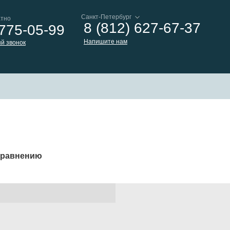
атно
8 (812) 627-67-37
 775-05-99
Напишите нам
й звонок
 сравнению