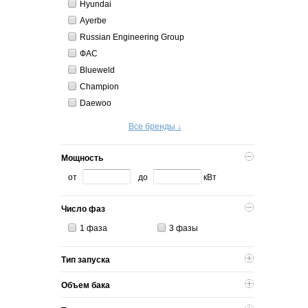
Hyundai
Ayerbe
Russian Engineering Group
ФАС
Blueweld
Champion
Daewoo
Все бренды ↓
Мощность
от
до
кВт
Число фаз
1 фаза
3 фазы
Тип запуска
Объем бака