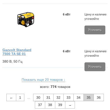
6 кВт
Цену и наличие
уточняйте
Уточнить
Gazvolt Standard
6 кВт
Цену и наличие
7500 TA SE 01
уточняйте
380 В, 50 Гц
Уточнить
Показать еще 20 товаров ↓
всего:
774
товаров
...
←
1
30
31
32
33
34
35
36
37
38
39
→