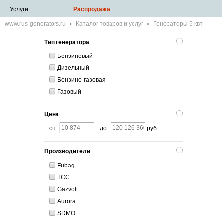
Услуги
Распродажа
www.rus-generators.ru
Каталог товаров и услуг
Генераторы 5 квт
Тип генератора
Бензиновый
Дизельный
Бензино-газовая
Газовый
Цена
от
до
руб.
Производители
Fubag
ТСС
Gazvolt
Aurora
SDMO