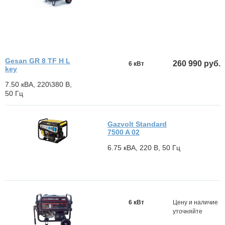
Gesan GR 8 TF H L
260 990 руб.
6 кВт
key
7.50 кВА, 220\380 В,
50 Гц
Gazvolt Standard
7500 A 02
6.75 кВА, 220 В, 50 Гц
6 кВт
Цену и наличие
уточняйте