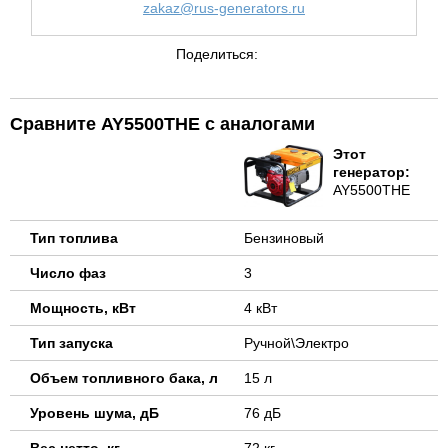
zakaz@rus-generators.ru
Поделиться:
Сравните AY5500THE с аналогами
Этот
генератор:
AY5500THE
Тип топлива
Бензиновый
Число фаз
3
Мощность, кВт
4 кВт
Тип запуска
Ручной\Электро
Объем топливного бака, л
15 л
Уровень шума, дБ
76 дБ
Вес нетто, кг
72 кг