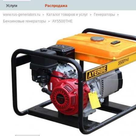
Услуги
Распродажа
www.rus-generators.ru
Каталог товаров и услуг
Генераторы
Бензиновые генераторы
AY5500THE