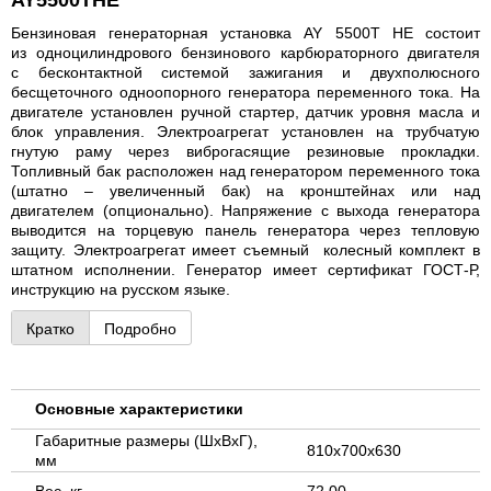
Бензиновая генераторная установка AY 5500T HE состоит
из одноцилиндрового бензинового карбюраторного двигателя
с бесконтактной системой зажигания и двухполюсного
беcщеточного одноопорного генератора переменного тока. На
двигателе установлен ручной стартер, датчик уровня масла и
блок управления. Электроагрегат установлен на трубчатую
гнутую раму через виброгасящие резиновые прокладки.
Топливный бак расположен над генератором переменного тока
(штатно – увеличенный бак) на кронштейнах или над
двигателем (опционально). Напряжение с выхода генератора
выводится на торцевую панель генератора через тепловую
защиту. Электроагрегат имеет съемный колесный комплект в
штатном исполнении. Генератор имеет сертификат ГОСТ-Р,
инструкцию на русском языке.
Кратко
Подробно
Основные характеристики
Габаритные размеры (ШхВхГ),
810x700x630
мм
Вес, кг
72.00