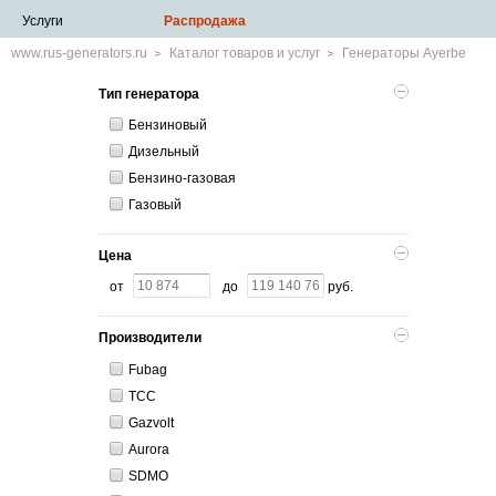
Услуги
Распродажа
www.rus-generators.ru
Каталог товаров и услуг
Генераторы Ayerbe
Тип генератора
Бензиновый
Дизельный
Бензино-газовая
Газовый
Цена
от
до
руб.
Производители
Fubag
ТСС
Gazvolt
Aurora
SDMO