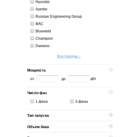
Hyundai
Ayerbe
Russian Engineering Group
ФАС
Blueweld
Champion
Daewoo
Все бренды ↓
Мощность
от
до
кВт
Число фаз
1 фаза
3 фазы
Тип запуска
Объем бака