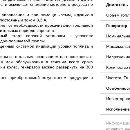
бы и исключает снижение моторного ресурса по
Двигатель
и управления и при помощи клемм, идущих в
Объём топли
постоянным током 8,3 А.
ляет от необходимости прокачивания топливной
Генератор
лительных периодов простоя.
нный старт силовой установки в условиях
Номинальна
ндро-поршневой группы.
щенный системой индикации уровня топлива и
Максимальн
зины со стальным основанием на подшипниках.
Напряжение
ия или обслуживания в течении всего срока
ии колес, генератор можно развернуть на 360
Количество
ство приобретаемой покупателем продукции и
Частота, Гц
Особеннос
Инверторна
Исполнени
Информация 
внешнем вид