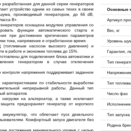
но разработанная для данной серии генераторов
ает устройство одним из самых тихих в своем
Основные 
 шума, производимый генератором, до 66 dB,
ласса B+.
Артикул пр
генераторов оснащена модулем управления со
ровать функции автоматического старта и
Вес, кг
ения при достижении критических параметров
ки тока, напряжение и отработанное время.
Уровень шу
Д (топливным насосом высокого давления) и
ти в работе и экономии топлива до 15%.
Гарантия, л
готовлены для подключения блока автоматики и
ления генератором в случае отключения
Тип генера
ого контроля напряжения поддерживает заданное
Напряжение
 характеристиками по стабильности выработки
Тип топлива
лжительной непрерывной работы. Данный тип
ый аппаратов.
Число фаз
 нагрузки на альтернатор, а также исключает
защита предохраняет генератор от короткого
Исполнение
аккумулятор, что облегчает пуск дизельного
Тип запуск
льзователям. Комфортный запуск двигателя без
Родина бре
лучае достижения минимального уровня с целью