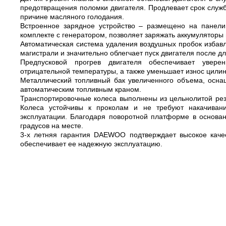
предотвращения поломки двигателя. Продлевает срок служ
причине масляного голодания.
Встроенное зарядное устройство – размещено на панел
комплекте с генератором, позволяет заряжать аккумуляторы 
Автоматическая система удаления воздушных пробок избав
магистрали и значительно облегчает пуск двигателя после д
Предпусковой прогрев двигателя обеспечивает увере
отрицательной температуры, а также уменьшает износ цили
Металлический топливный бак увеличенного объема, осна
автоматическим топливным краном.
Транспортировочные колеса выполнены из цельнолитой ре
Колеса устойчивы к проколам и не требуют накачиван
эксплуатации. Благодаря поворотной платформе в основан
градусов на месте.
3-х летняя гарантия DAEWOO подтверждает высокое каче
обеспечивает ее надежную эксплуатацию.