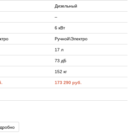
Дизельный
–
6 кВт
ктро
Ручной\Электро
17 л
73 дБ
152 кг
б.
173 290 руб.
дробно