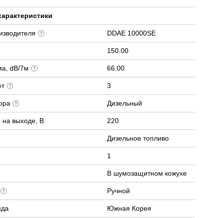
характеристики
оизводителя
DDAE 10000SE
150.00
ма, dB/7м
66.00
ет
3
тора
Дизельный
 на выходе, В
220
Дизельное топливо
1
В шумозащитном кожухе
а
Ручной
нда
Южная Корея