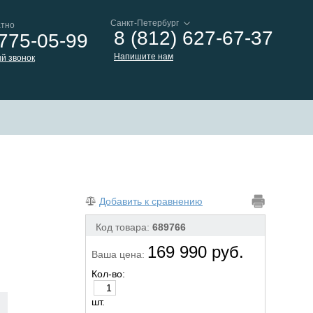
атно
8 (812) 627-67-37
 775-05-99
Напишите нам
й звонок
Добавить к сравнению
Код товара:
689766
169 990 руб.
Ваша цена:
Кол-во:
шт.