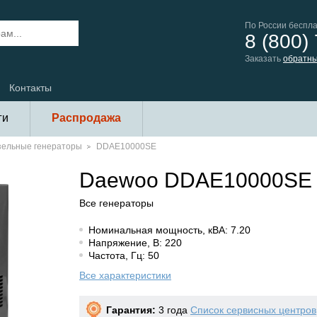
По России беспл
8 (800)
Заказать
обратны
Контакты
ги
Распродажа
зельные генераторы
DDAE10000SE
Daewoo DDAE10000SE
Все генераторы
Номинальная мощность, кВА: 7.20
Напряжение, В: 220
Частота, Гц: 50
Все характеристики
Гарантия:
3 года
Список сервисных центров