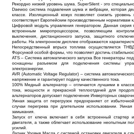
Рекордно низкий уровень шума. SuperSilent - это специаль
Daewoo система подавления шума и вибрации, которая дел
классе. Изоляционный кожух позволяет снизить уровень
соответствует Европейским производственным нормативам к
Цифровой модуль управления генератором. Данная серия 
встроенным микропроцессором, позволяющим контроли
выключения, дистанционного запуска, защитного отключ
работы. На электронном дисплее отображаются характеристи
Непосредственный впрыск топлива осуществляется ТНВ
Форсункой особой формы, что позволяет достичь стабильнос
ATS – Система автоматического запуска Все генераторы под
оснащены разъемом для подключения системы управ
электроэнергии.
AVR (Automatic Voltage Regulator) – система автоматическ
напряжение и гарантирует подачу качественного тока.
100% Медный альтернатор – отличается лучшими в классе
тока, мощности и прекрасной теплоотдачей для продо
альтернаторов допускает подключение Инверторных сварочн
Умная защита от перегрузок предохраняет от избыточной
случаи перегрева при длительном использовании. Умная 
замыкания.
Запуск от ключа включает в себя встроенный стартер и 
двигателя, а также облегчает использование неопытным по
усилий.
Датчик Уровня Масла с системой остановки двигателя в с