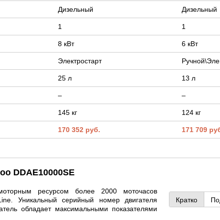
Дизельный
Дизельный
1
1
8 кВт
6 кВт
Электростарт
Ручной\Эле
25 л
13 л
–
–
145 кг
124 кг
170 352 руб.
171 709 ру
woo DDAE10000SE
оторным ресурсом более 2000 моточасов
Line. Уникальный серийный номер двигателя
Кратко
По
игатель обладает максимальными показателями