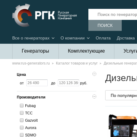
ПОИСК
Все о генераторах
О компании
Оплата
Доставка
Генераторы
Комплектующие
Услуг
www.rus-generators.ru
Каталог товаров и услуг
Дизельные генер
Цена
Дизель
от
до
руб.
Производители
Fubag
ТСС
Gazvolt
Aurora
SDMO