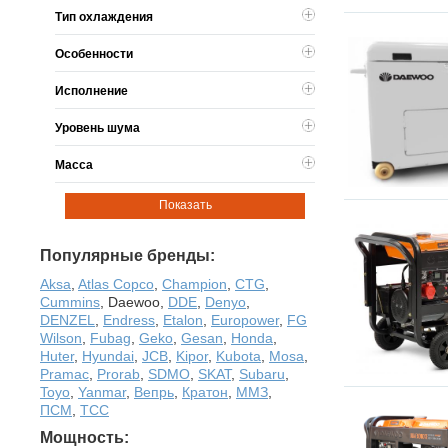
Тип охлаждения
Особенности
Исполнение
Уровень шума
Масса
Показать
Популярные бренды:
Aksa
,
Atlas Copco
,
Champion
,
CTG
,
Cummins
,
Daewoo
,
DDE
,
Denyo
,
DENZEL
,
Endress
,
Etalon
,
Europower
,
FG
Wilson
,
Fubag
,
Geko
,
Gesan
,
Honda
,
Huter
,
Hyundai
,
JCB
,
Kipor
,
Kubota
,
Mosa
,
Pramac
,
Prorab
,
SDMO
,
SKAT
,
Subaru
,
Toyo
,
Yanmar
,
Вепрь
,
Кратон
,
ММЗ
,
ПСМ
,
ТСС
Мощность: