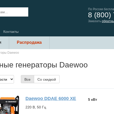
По России беспл
8 (800)
Заказать
обратны
Контакты
и
Распродажа
аторы Daewoo
ные генераторы Daewoo
Все
Со скидкой
Daewoo DDAE 6000 XE
5 кВт
220 В, 50 Гц