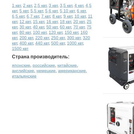
1 квт
,
2 квт
,
2,5 квт
,
3 квт
,
3,5 квт
,
4 квт
,
4,5
квт
,
5 квт
,
5,5 квт
,
5,6 квт
,
5,10 квт
,
6 квт
,
6,5 квт
,
6,7 квт
,
7 квт
,
8 квт
,
9 квт
,
10 квт
,
11
квт
,
12 квт
,
15 квт
,
16 квт
,
18 квт
,
20 квт
,
25
квт
,
30 квт
,
40 квт
,
50 квт
,
60 квт
,
70 квт
,
75
квт
,
80 квт
,
100 квт
,
120 квт
,
150 квт
,
160
квт
,
200 квт
,
220 квт
,
250 квт
,
300 квт
,
320
квт
,
400 квт
,
440 квт
,
500 квт
,
1000 квт
,
1500 квт
Страна производитель:
японские
,
российские
,
китайские
,
английские
,
немецкие
,
американские
,
итальянские