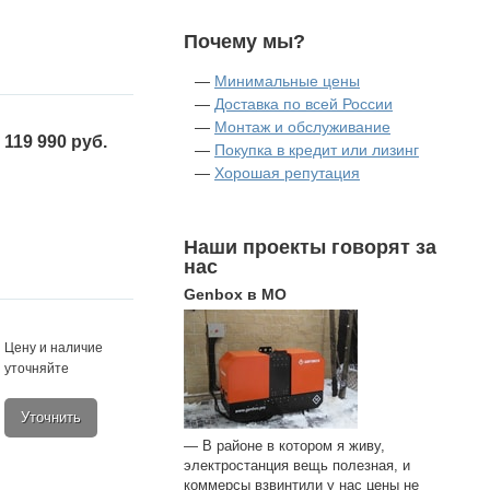
Почему мы?
—
Минимальные цены
—
Доставка по всей России
—
Монтаж и обслуживание
119 990 руб.
—
Покупка в кредит или лизинг
—
Хорошая репутация
Наши проекты говорят за
нас
Genbox в МО
Цену и наличие
уточняйте
Уточнить
— В районе в котором я живу,
электростанция вещь полезная, и
коммерсы взвинтили у нас цены не