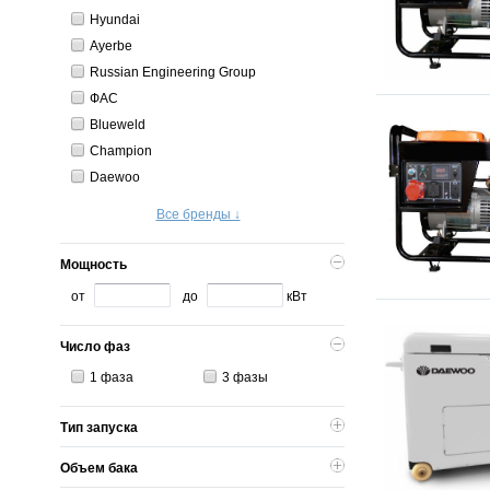
Hyundai
Ayerbe
Russian Engineering Group
ФАС
Blueweld
Champion
Daewoo
Все бренды ↓
Мощность
от
до
кВт
Число фаз
1 фаза
3 фазы
Тип запуска
Объем бака