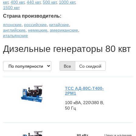
квт
,
400 квт
,
440 квт
,
500 квт
,
1000 квт
,
1500 квт
Страна производитель:
японские
,
российские
,
китайские
,
английские
,
немецкие
,
американские
,
итальянские
Дизельные генераторы 80 квт
Все
Со скидкой
ТСС АД-80С-Т400-
2РМ1
100 кВА, 220\380 В,
50 Гц
80 кВт
Цену и наличие