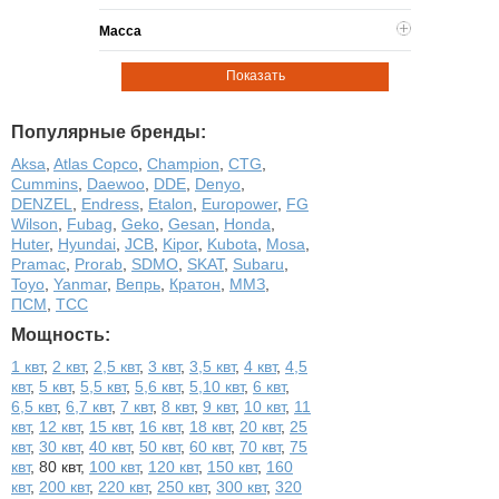
Масса
Показать
Популярные бренды:
Aksa
,
Atlas Copco
,
Champion
,
CTG
,
Cummins
,
Daewoo
,
DDE
,
Denyo
,
DENZEL
,
Endress
,
Etalon
,
Europower
,
FG
Wilson
,
Fubag
,
Geko
,
Gesan
,
Honda
,
Huter
,
Hyundai
,
JCB
,
Kipor
,
Kubota
,
Mosa
,
Pramac
,
Prorab
,
SDMO
,
SKAT
,
Subaru
,
Toyo
,
Yanmar
,
Вепрь
,
Кратон
,
ММЗ
,
ПСМ
,
ТСС
Мощность:
1 квт
,
2 квт
,
2,5 квт
,
3 квт
,
3,5 квт
,
4 квт
,
4,5
квт
,
5 квт
,
5,5 квт
,
5,6 квт
,
5,10 квт
,
6 квт
,
6,5 квт
,
6,7 квт
,
7 квт
,
8 квт
,
9 квт
,
10 квт
,
11
квт
,
12 квт
,
15 квт
,
16 квт
,
18 квт
,
20 квт
,
25
квт
,
30 квт
,
40 квт
,
50 квт
,
60 квт
,
70 квт
,
75
квт
,
80 квт
,
100 квт
,
120 квт
,
150 квт
,
160
квт
,
200 квт
,
220 квт
,
250 квт
,
300 квт
,
320