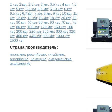
1 квт
,
2 квт
,
2,5 квт
,
3 квт
,
3,5 квт
,
4 квт
,
4,5
квт
,
5 квт
,
5,5 квт
,
5,6 квт
,
5,10 квт
,
6 квт
,
6,5 квт
,
6,7 квт
,
7 квт
,
8 квт
,
9 квт
,
10 квт
,
11
квт
,
12 квт
,
15 квт
,
16 квт
,
18 квт
,
20 квт
,
25
квт
,
30 квт
,
40 квт
,
50 квт
,
60 квт
,
70 квт
,
75
квт
,
80 квт
,
100 квт
,
120 квт
,
150 квт
,
160
квт
,
200 квт
,
220 квт
,
250 квт
,
300 квт
,
320
квт
,
400 квт
,
440 квт
,
500 квт
,
1000 квт
,
1500 квт
Страна производитель:
японские
,
российские
,
китайские
,
английские
,
немецкие
,
американские
,
итальянские