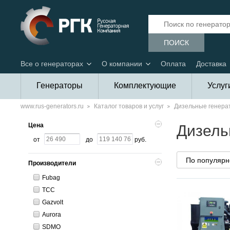
ПОИСК
Все о генераторах
О компании
Оплата
Доставка
Генераторы
Комплектующие
Услуг
www.rus-generators.ru
Каталог товаров и услуг
Дизельные генера
Цена
Дизель
от
до
руб.
Производители
Fubag
ТСС
Gazvolt
Aurora
SDMO