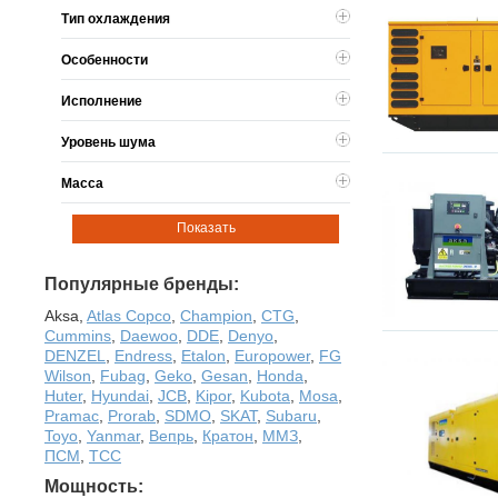
Тип охлаждения
Особенности
Исполнение
Уровень шума
Масса
Показать
Популярные бренды:
Aksa
,
Atlas Copco
,
Champion
,
CTG
,
Cummins
,
Daewoo
,
DDE
,
Denyo
,
DENZEL
,
Endress
,
Etalon
,
Europower
,
FG
Wilson
,
Fubag
,
Geko
,
Gesan
,
Honda
,
Huter
,
Hyundai
,
JCB
,
Kipor
,
Kubota
,
Mosa
,
Pramac
,
Prorab
,
SDMO
,
SKAT
,
Subaru
,
Toyo
,
Yanmar
,
Вепрь
,
Кратон
,
ММЗ
,
ПСМ
,
ТСС
Мощность: