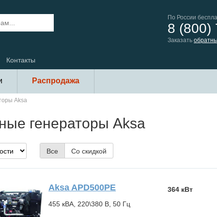
По России беспл
8 (800)
Заказать
обратны
Контакты
и
Распродажа
торы Aksa
ные генераторы Aksa
Все
Со скидкой
Aksa APD500PE
364 кВт
455 кВА, 220\380 В, 50 Гц