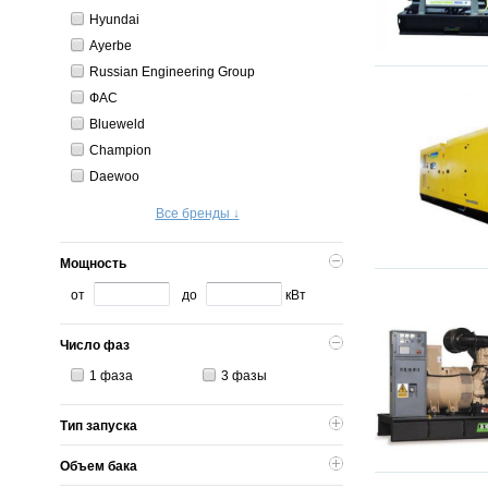
Hyundai
Ayerbe
Russian Engineering Group
ФАС
Blueweld
Champion
Daewoo
Все бренды ↓
Мощность
от
до
кВт
Число фаз
1 фаза
3 фазы
Тип запуска
Объем бака