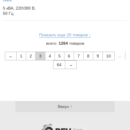
5 кВА, 220\380 В,
50 Гц
Показать еще 20 товаров ↓
всего:
1264
товаров
...
←
1
2
3
4
5
6
7
8
9
10
64
→
Вверх ↑