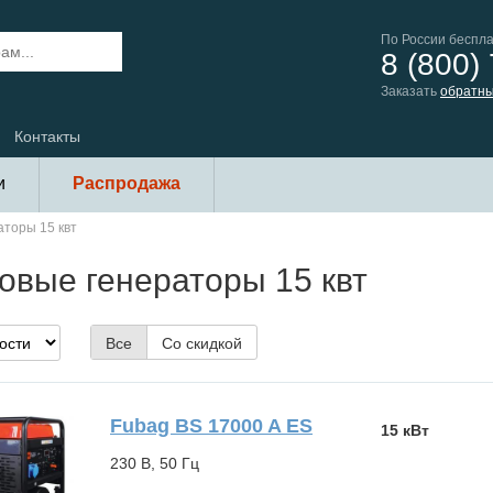
По России беспл
8 (800)
Заказать
обратны
Контакты
и
Распродажа
торы 15 квт
овые генераторы 15 квт
Все
Со скидкой
Fubag BS 17000 A ES
15 кВт
230 В, 50 Гц