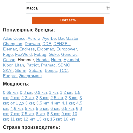
Масса
Показать
Популярные бренды:
Atlas Copco
,
Aurora
,
Ayerbe
,
BauMaster
,
Champion
,
Daewoo
,
DDE
,
DENZEL
,
Elemax
,
Endress
,
Ergomax
,
Europower
,
Fogo
,
FoxWeld
,
Fubag
,
Geko
,
Generac
,
Gesan
,
Hammer
,
Honda
,
Huter
,
Hyundai
,
Kipor
,
Lifan
,
Patriot
,
Pramac
,
SDMO
,
SKAT
,
Sturm
,
Subaru
,
Вепрь
,
ТСС
,
Енерго
,
Энергомаш
Мощность:
0,65 квт
,
0,8 квт
,
0,9 квт
,
1 квт
,
1,2 квт
,
1,5
квт
,
2 квт
,
2,2 квт
,
2,3 квт
,
2,5 квт
,
2,8 квт
,
3
квт
,
от 1 до 3 квт
,
3,5 квт
,
4 квт
,
4,1 квт
,
4,5
квт
,
4,6 квт
,
5 квт
,
5,5 квт
,
6 квт
,
6,5 квт
,
6,8
квт
,
7 квт
,
7,5 квт
,
8 квт
,
8,5 квт
,
9 квт
,
10
квт
,
11 квт
,
12 квт
,
13 квт
,
15 квт
,
16 квт
Страна производитель: