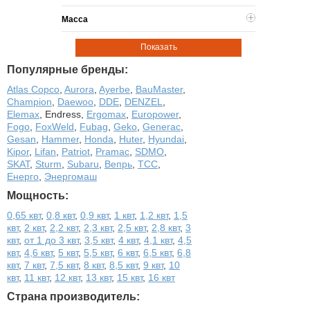
Масса
Показать
Популярные бренды:
Atlas Copco
,
Aurora
,
Ayerbe
,
BauMaster
,
Champion
,
Daewoo
,
DDE
,
DENZEL
,
Elemax
,
Endress
,
Ergomax
,
Europower
,
Fogo
,
FoxWeld
,
Fubag
,
Geko
,
Generac
,
Gesan
,
Hammer
,
Honda
,
Huter
,
Hyundai
,
Kipor
,
Lifan
,
Patriot
,
Pramac
,
SDMO
,
SKAT
,
Sturm
,
Subaru
,
Вепрь
,
ТСС
,
Енерго
,
Энергомаш
Мощность:
0,65 квт
,
0,8 квт
,
0,9 квт
,
1 квт
,
1,2 квт
,
1,5
квт
,
2 квт
,
2,2 квт
,
2,3 квт
,
2,5 квт
,
2,8 квт
,
3
квт
,
от 1 до 3 квт
,
3,5 квт
,
4 квт
,
4,1 квт
,
4,5
квт
,
4,6 квт
,
5 квт
,
5,5 квт
,
6 квт
,
6,5 квт
,
6,8
квт
,
7 квт
,
7,5 квт
,
8 квт
,
8,5 квт
,
9 квт
,
10
квт
,
11 квт
,
12 квт
,
13 квт
,
15 квт
,
16 квт
Страна производитель: