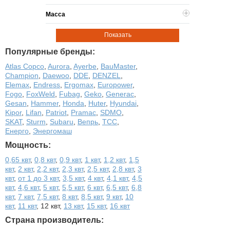
Масса
Показать
Популярные бренды:
Atlas Copco
,
Aurora
,
Ayerbe
,
BauMaster
,
Champion
,
Daewoo
,
DDE
,
DENZEL
,
Elemax
,
Endress
,
Ergomax
,
Europower
,
Fogo
,
FoxWeld
,
Fubag
,
Geko
,
Generac
,
Gesan
,
Hammer
,
Honda
,
Huter
,
Hyundai
,
Kipor
,
Lifan
,
Patriot
,
Pramac
,
SDMO
,
SKAT
,
Sturm
,
Subaru
,
Вепрь
,
ТСС
,
Енерго
,
Энергомаш
Мощность:
0,65 квт
,
0,8 квт
,
0,9 квт
,
1 квт
,
1,2 квт
,
1,5
квт
,
2 квт
,
2,2 квт
,
2,3 квт
,
2,5 квт
,
2,8 квт
,
3
квт
,
от 1 до 3 квт
,
3,5 квт
,
4 квт
,
4,1 квт
,
4,5
квт
,
4,6 квт
,
5 квт
,
5,5 квт
,
6 квт
,
6,5 квт
,
6,8
квт
,
7 квт
,
7,5 квт
,
8 квт
,
8,5 квт
,
9 квт
,
10
квт
,
11 квт
,
12 квт
,
13 квт
,
15 квт
,
16 квт
Страна производитель: