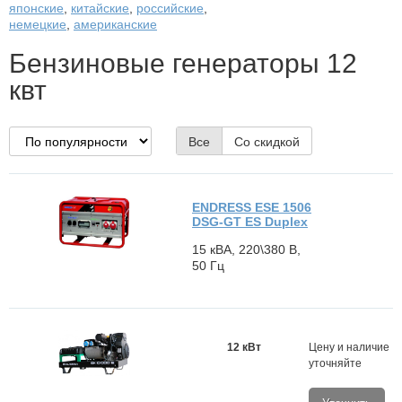
японские
,
китайские
,
российские
,
немецкие
,
американские
Бензиновые генераторы 12
квт
Все
Со скидкой
ENDRESS ESE 1506
DSG-GT ES Duplex
15 кВА, 220\380 В,
50 Гц
12 кВт
Цену и наличие
уточняйте