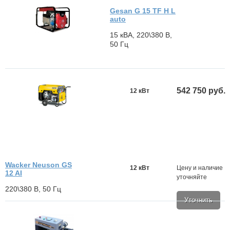
Gesan G 15 TF H L
auto
15 кВА, 220\380 В,
50 Гц
542 750 руб.
12 кВт
Wacker Neuson GS
12 кВт
Цену и наличие
12 AI
уточняйте
220\380 В, 50 Гц
Уточнить