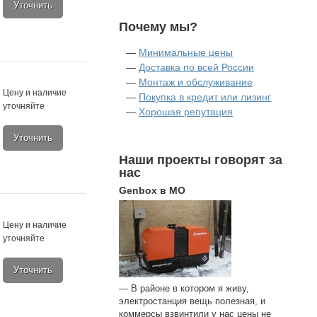
Уточнить
Почему мы?
—
Минимальные цены
—
Доставка по всей России
—
Монтаж и обслуживание
Цену и наличие
—
Покупка в кредит или лизинг
уточняйте
—
Хорошая репутация
Уточнить
Наши проекты говорят за
нас
Genbox в МО
Цену и наличие
уточняйте
Уточнить
— В районе в котором я живу,
электростанция вещь полезная, и
коммерсы взвинтили у нас цены не