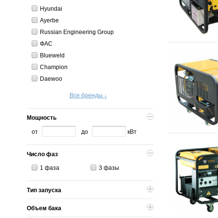
Hyundai
Ayerbe
Russian Engineering Group
ФАС
Blueweld
Champion
Daewoo
Все бренды ↓
Мощность
от
до
кВт
Число фаз
1 фаза
3 фазы
Тип запуска
Объем бака