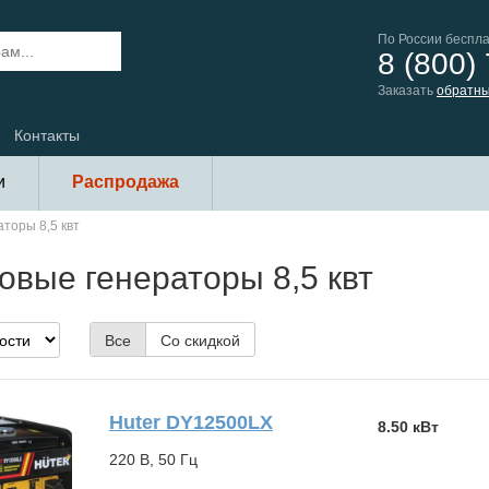
По России беспл
8 (800)
Заказать
обратны
Контакты
и
Распродажа
торы 8,5 квт
овые генераторы 8,5 квт
Все
Со скидкой
Huter DY12500LX
8.50 кВт
220 В, 50 Гц