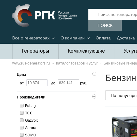
ПОИСК
Все о генераторах
О компании
Оплата
Доставка
Генераторы
Комплектующие
Услуг
www.rus-generators.ru
Каталог товаров и услуг
Бензиновые генера
Цена
Бензин
от
до
руб.
Производители
Fubag
ТСС
Gazvolt
Aurora
SDMO