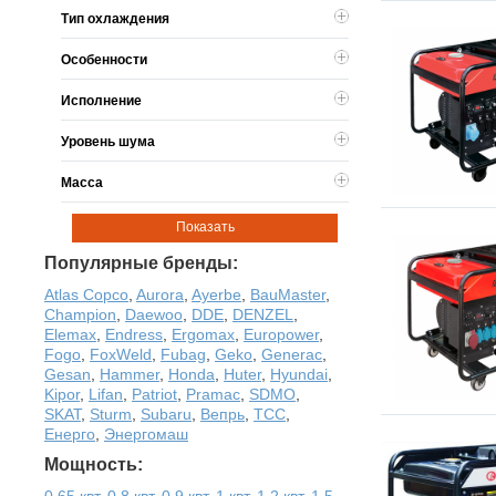
Тип охлаждения
Особенности
Исполнение
Уровень шума
Масса
Показать
Популярные бренды:
Atlas Copco
,
Aurora
,
Ayerbe
,
BauMaster
,
Champion
,
Daewoo
,
DDE
,
DENZEL
,
Elemax
,
Endress
,
Ergomax
,
Europower
,
Fogo
,
FoxWeld
,
Fubag
,
Geko
,
Generac
,
Gesan
,
Hammer
,
Honda
,
Huter
,
Hyundai
,
Kipor
,
Lifan
,
Patriot
,
Pramac
,
SDMO
,
SKAT
,
Sturm
,
Subaru
,
Вепрь
,
ТСС
,
Енерго
,
Энергомаш
Мощность:
0,65 квт
,
0,8 квт
,
0,9 квт
,
1 квт
,
1,2 квт
,
1,5