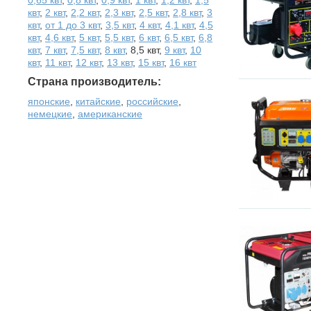
квт
,
2 квт
,
2,2 квт
,
2,3 квт
,
2,5 квт
,
2,8 квт
,
3
квт
,
от 1 до 3 квт
,
3,5 квт
,
4 квт
,
4,1 квт
,
4,5
квт
,
4,6 квт
,
5 квт
,
5,5 квт
,
6 квт
,
6,5 квт
,
6,8
квт
,
7 квт
,
7,5 квт
,
8 квт
,
8,5 квт
,
9 квт
,
10
квт
,
11 квт
,
12 квт
,
13 квт
,
15 квт
,
16 квт
Страна производитель:
японские
,
китайские
,
российские
,
немецкие
,
американские