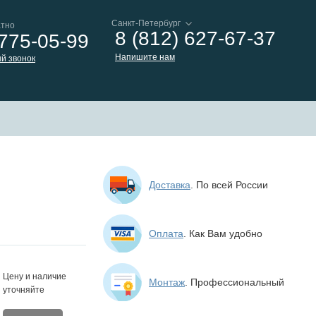
атно
8 (812) 627-67-37
 775-05-99
Напишите нам
й звонок
Доставка
. По всей России
Оплата
. Как Вам удобно
Цену и наличие
Монтаж
. Профессиональный
уточняйте