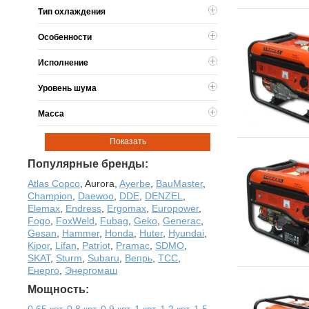
Тип охлаждения
Особенности
Исполнение
Уровень шума
Масса
Показать
Популярные бренды:
Atlas Copco
,
Aurora
,
Ayerbe
,
BauMaster
,
Champion
,
Daewoo
,
DDE
,
DENZEL
,
Elemax
,
Endress
,
Ergomax
,
Europower
,
Fogo
,
FoxWeld
,
Fubag
,
Geko
,
Generac
,
Gesan
,
Hammer
,
Honda
,
Huter
,
Hyundai
,
Kipor
,
Lifan
,
Patriot
,
Pramac
,
SDMO
,
SKAT
,
Sturm
,
Subaru
,
Вепрь
,
ТСС
,
Енерго
,
Энергомаш
Мощность:
0,65 квт
,
0,8 квт
,
0,9 квт
,
1 квт
,
1,2 квт
,
1,5