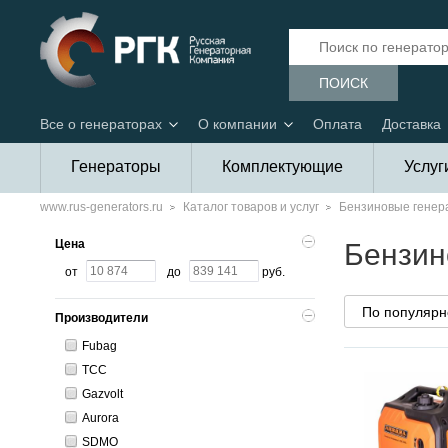
ПОИСК
Все о генераторах
О компании
Оплата
Доставка
Генераторы
Комплектующие
Услуг
www.rus-generators.ru
Каталог товаров и услуг
Бензиновые генер
Цена
Бензин
от
до
руб.
Производители
Fubag
ТСС
Gazvolt
Aurora
SDMO