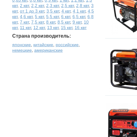
квт
,
2 квт
,
2,2 квт
,
2,3 квт
,
2,5 квт
,
2,8 квт
,
3
квт
,
от 1 до 3 квт
,
3,5 квт
,
4 квт
,
4,1 квт
,
4,5
квт
,
4,6 квт
,
5 квт
,
5,5 квт
,
6 квт
,
6,5 квт
,
6,8
квт
,
7 квт
,
7,5 квт
,
8 квт
,
8,5 квт
,
9 квт
,
10
квт
,
11 квт
,
12 квт
,
13 квт
,
15 квт
,
16 квт
Страна производитель:
японские
,
китайские
,
российские
,
немецкие
,
американские