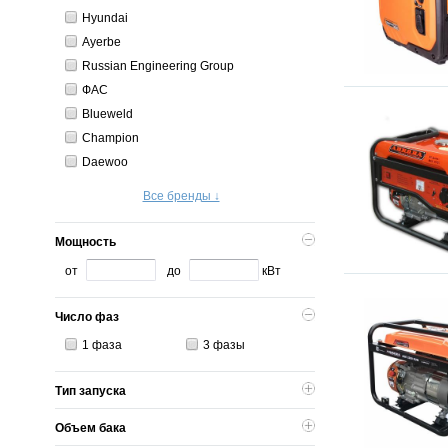
Hyundai
Ayerbe
Russian Engineering Group
ФАС
Blueweld
Champion
Daewoo
Все бренды ↓
Мощность
от
до
кВт
Число фаз
1 фаза
3 фазы
Тип запуска
Объем бака