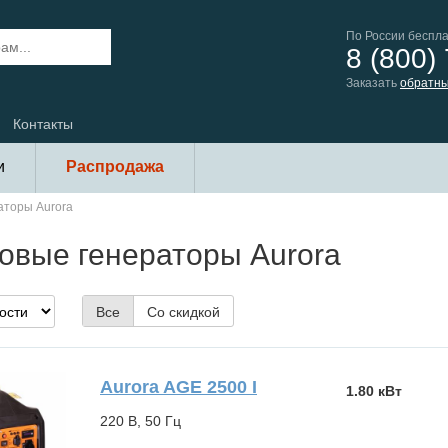
По России беспл
8 (800)
Заказать
обратны
Контакты
и
Распродажа
аторы Aurora
овые генераторы Aurora
Все
Со скидкой
Aurora AGE 2500 І
1.80 кВт
220 В, 50 Гц