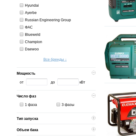
Hyundai
Ayerbe
Russian Engineering Group
ФАС
Blueweld
Champion
Daewoo
Все бренды ↓
Мощность
от
до
кВт
Число фаз
1 фаза
3 фазы
Тип запуска
Объем бака