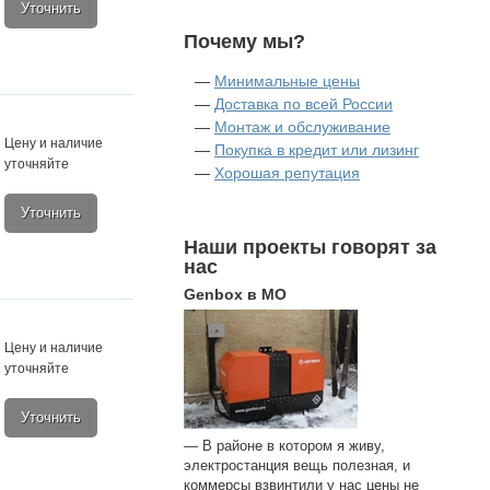
Уточнить
Почему мы?
—
Минимальные цены
—
Доставка по всей России
—
Монтаж и обслуживание
Цену и наличие
—
Покупка в кредит или лизинг
уточняйте
—
Хорошая репутация
Уточнить
Наши проекты говорят за
нас
Genbox в МО
Цену и наличие
уточняйте
Уточнить
— В районе в котором я живу,
электростанция вещь полезная, и
коммерсы взвинтили у нас цены не