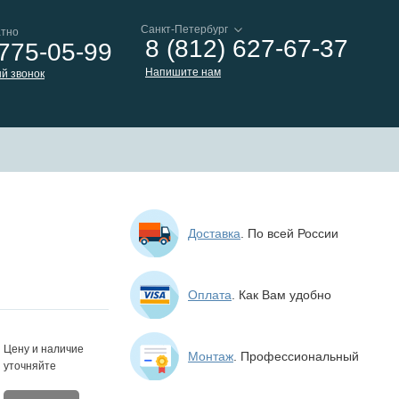
атно
8 (812) 627-67-37
 775-05-99
Напишите нам
й звонок
Доставка
. По всей России
Оплата
. Как Вам удобно
Цену и наличие
Монтаж
. Профессиональный
уточняйте