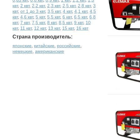
квт
,
2 квт
,
2,2 квт
,
2,3 квт
,
2,5 квт
,
2,8 квт
,
3
квт
,
от 1 до 3 квт
,
3,5 квт
,
4 квт
,
4,1 квт
,
4,5
квт
,
4,6 квт
,
5 квт
,
5,5 квт
,
6 квт
,
6,5 квт
,
6,8
квт
,
7 квт
,
7,5 квт
,
8 квт
,
8,5 квт
,
9 квт
,
10
квт
,
11 квт
,
12 квт
,
13 квт
,
15 квт
,
16 квт
Страна производитель:
японские
,
китайские
,
российские
,
немецкие
,
американские