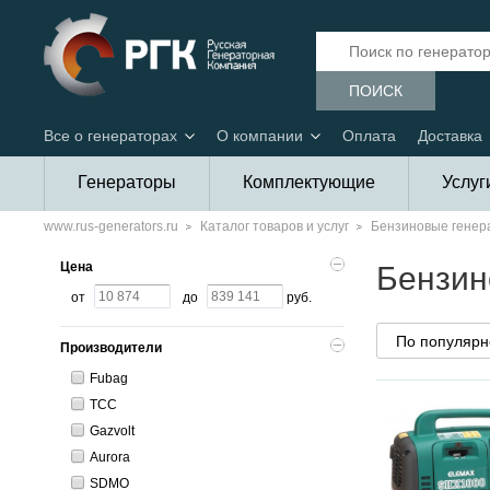
ПОИСК
Все о генераторах
О компании
Оплата
Доставка
Генераторы
Комплектующие
Услуг
www.rus-generators.ru
Каталог товаров и услуг
Бензиновые генер
Цена
Бензин
от
до
руб.
Производители
Fubag
ТСС
Gazvolt
Aurora
SDMO