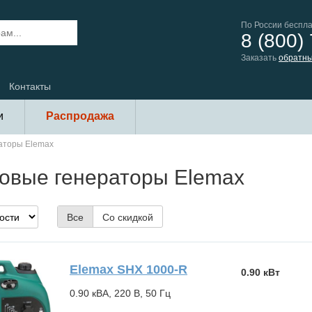
По России беспл
8 (800)
Заказать
обратны
Контакты
и
Распродажа
аторы Elemax
овые генераторы Elemax
Все
Со скидкой
Elemax SHX 1000-R
0.90 кВт
0.90 кВА, 220 В, 50 Гц