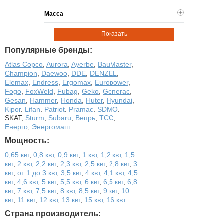
Масса
Показать
Популярные бренды:
Atlas Copco
,
Aurora
,
Ayerbe
,
BauMaster
,
Champion
,
Daewoo
,
DDE
,
DENZEL
,
Elemax
,
Endress
,
Ergomax
,
Europower
,
Fogo
,
FoxWeld
,
Fubag
,
Geko
,
Generac
,
Gesan
,
Hammer
,
Honda
,
Huter
,
Hyundai
,
Kipor
,
Lifan
,
Patriot
,
Pramac
,
SDMO
,
SKAT
,
Sturm
,
Subaru
,
Вепрь
,
ТСС
,
Енерго
,
Энергомаш
Мощность:
0,65 квт
,
0,8 квт
,
0,9 квт
,
1 квт
,
1,2 квт
,
1,5
квт
,
2 квт
,
2,2 квт
,
2,3 квт
,
2,5 квт
,
2,8 квт
,
3
квт
,
от 1 до 3 квт
,
3,5 квт
,
4 квт
,
4,1 квт
,
4,5
квт
,
4,6 квт
,
5 квт
,
5,5 квт
,
6 квт
,
6,5 квт
,
6,8
квт
,
7 квт
,
7,5 квт
,
8 квт
,
8,5 квт
,
9 квт
,
10
квт
,
11 квт
,
12 квт
,
13 квт
,
15 квт
,
16 квт
Страна производитель: