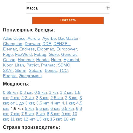
Масса
Показать
Популярные бренды:
Atlas Copco
,
Aurora
,
Ayerbe
,
BauMaster
,
Champion
,
Daewoo
,
DDE
,
DENZEL
,
Elemax
,
Endress
,
Ergomax
,
Europower
,
Fogo
,
FoxWeld
,
Fubag
,
Geko
,
Generac
,
Gesan
,
Hammer
,
Honda
,
Huter
,
Hyundai
,
Kipor
,
Lifan
,
Patriot
,
Pramac
,
SDMO
,
SKAT
,
Sturm
,
Subaru
,
Вепрь
,
ТСС
,
Енерго
,
Энергомаш
Мощность:
0,65 квт
,
0,8 квт
,
0,9 квт
,
1 квт
,
1,2 квт
,
1,5
квт
,
2 квт
,
2,2 квт
,
2,3 квт
,
2,5 квт
,
2,8 квт
,
3
квт
,
от 1 до 3 квт
,
3,5 квт
,
4 квт
,
4,1 квт
,
4,5
квт
,
4,6 квт
,
5 квт
,
5,5 квт
,
6 квт
,
6,5 квт
,
6,8
квт
,
7 квт
,
7,5 квт
,
8 квт
,
8,5 квт
,
9 квт
,
10
квт
,
11 квт
,
12 квт
,
13 квт
,
15 квт
,
16 квт
Страна производитель: